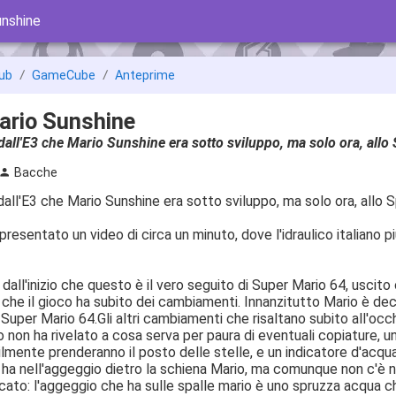
unshine
ub
GameCube
Anteprime
ario Sunshine
 dall'E3 che Mario Sunshine era sotto sviluppo, ma solo ora, all
Bacche
 dall'E3 che Mario Sunshine era sotto sviluppo, ma solo ora, allo 
resentato un video di circa un minuto, dove l'idraulico italiano 
 dall'inizio che questo è il vero seguito di Super Mario 64, uscit
he il gioco ha subito dei cambiamenti. Innanzitutto Mario è deci
 Super Mario 64.Gli altri cambiamenti che risaltano subito all'occ
on ha rivelato a cosa serva per paura di eventuali copiature, un 
lmente prenderanno il posto delle stelle, e un indicatore d'acqu
ha nell'aggeggio dietro la schiena Mario, ma comunque non c'è ni
ato: l'aggeggio che ha sulle spalle mario è uno spruzza acqua che d