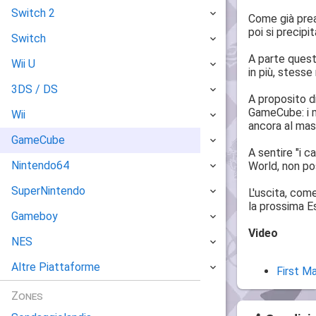
Switch 2
Come già prea
poi si precip
Switch
A parte queste
Wii U
in più, stesse 
3DS / DS
A proposito di
GameCube: i m
Wii
ancora al mas
GameCube
A sentire "i 
Nintendo64
World, non po
SuperNintendo
L'uscita, com
la prossima Est
Gameboy
Video
NES
Altre Piattaforme
First M
Zones