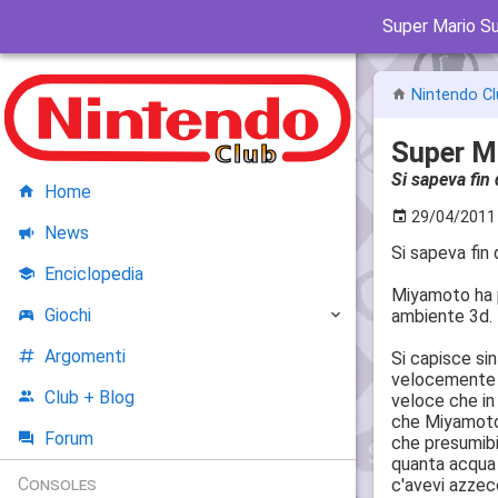
Super Mario S
Nintendo Cl
Super M
Si sapeva fin
Home
29/04/2011
News
Si sapeva fin
Enciclopedia
Miyamoto ha p
Giochi
ambiente 3d.
Argomenti
Si capisce sin
velocemente c
Club + Blog
veloce che in
che Miyamoto n
Forum
che presumibi
quanta acqua 
Consoles
c'avevi azzecc