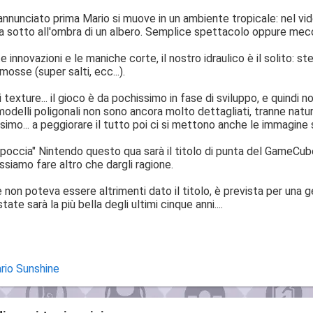
nnunciato prima Mario si muove in un ambiente tropicale: nel video
ita sotto all'ombra di un albero. Semplice spettacolo oppure m
 innovazioni e le maniche corte, il nostro idraulico è il solito:
mosse (super salti, ecc...).
 texture... il gioco è da pochissimo in fase di sviluppo, e quindi no
odelli poligonali non sono ancora molto dettagliati, tranne natu
simo... a peggiorare il tutto poi ci si mettono anche le immagine
capoccia" Nintendo questo qua sarà il titolo di punta del GameCub
ssiamo fare altro che dargli ragione.
e non poteva essere altrimenti dato il titolo, è prevista per una 
ate sarà la più bella degli ultimi cinque anni....
ario Sunshine