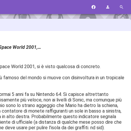
o Space World 2001,…
Space World 2001, si è visto qualcosa di concreto.
più famoso del mondo si muove con disinvoltura in un tropicale
o ormai 5 anni fa su Nintendo 64. Si capisce altrettanto
samente più veloce, non ai livelli di Sonic, ma comunque più
hio sono lo strano aggeggio che Mario ha dietro la schiena,
contatore di monete raffiguranti un sole in basso a sinistra,
a in alto destra. Probabilmente questo indicatore segnala
ente di ufficiale (a distanza di qualche mese posso dire che
eve usare per pulire l'isola da dei graffiti. nd sid).