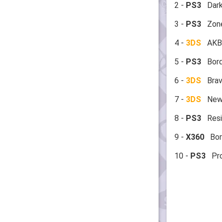
2 -
PS3
Dark 
3 -
PS3
Zone 
4 -
3DS
AKB4
5 -
PS3
Borde
6 -
3DS
Brave
7 -
3DS
New S
8 -
PS3
Resid
9 -
X360
Bord
10 -
PS3
Pro 