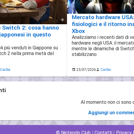
Mercato hardware USA: 
fisiologici e il ritorno i
e Switch 2: cosa hanno
Xbox
giapponesi in questo
Analizziamo i recenti dati di v
hardware negli USA: il mercato
toli più venduti in Giappone su
mentre le dinamiche di Switch
ch 2 nella prima metà del
stabilizzano.
Caribe
23/07/2026
Caribe
ti
Al momento non ci sono
Aggiungi un comme
© Nintendo Club
|
Contatti
|
Privacy 