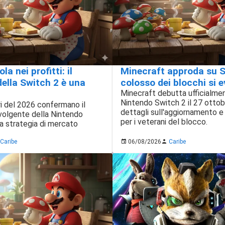
a nei profitti: il
Minecraft approda su Sw
ella Switch 2 è una
colosso dei blocchi si e
Minecraft debutta ufficialme
Nintendo Switch 2 il 27 ottobr
ari del 2026 confermano il
dettagli sull'aggiornamento e 
volgente della Nintendo
per i veterani del blocco.
a strategia di mercato
Caribe
06/08/2026
Caribe