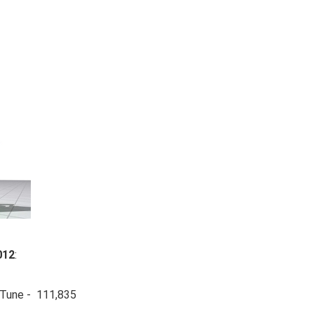
012
:
 Tune - 111,835