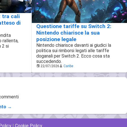
tra cali
natteso di
Questione tariffe su Switch 2:
Nintendo chiarisce la sua
endita
posizione legale
 rallenta,
Nintendo chiarisce davanti ai giudici la
 2 si
politica sui rimborsi legati alle tariffe
doganali per Switch 2. Ecco cosa sta
succedendo.
22/07/2026
Caribe
 commenti
nto →
Policy
|
Cookie Policy