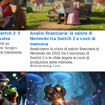
itch 2: il
Analisi finanziaria: la salute di
volve
Nintendo tra Switch 2 e costi di
nte su
memoria
e. Scopri i
Analizziamo lo stato di salute finanziaria di
la transizione
Nintendo nel 2026 tra il successo di
Switch 2 e le sfide legate ai costi di
produzione delle memorie.
06/08/2026
Caribe