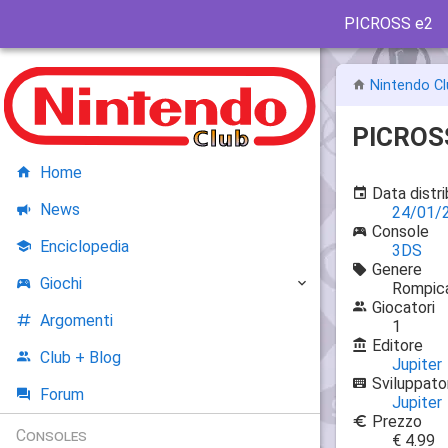
PICROSS e2
Nintendo Cl
PICROS
Home
Data distr
News
24/01/
Console
Enciclopedia
3DS
Genere
Giochi
Rompic
Giocatori
Argomenti
1
Editore
Club + Blog
Jupiter
Sviluppato
Forum
Jupiter
Prezzo
Consoles
€ 4.99