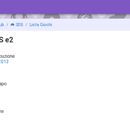
ub
3DS
Lista Giochi
S e2
ibuzione
2013
apo
re