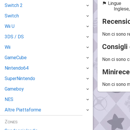
Lingue
Switch 2
Inglese
Switch
Recensio
Wii U
Non ci sono r
3DS / DS
Consigli 
Wii
GameCube
Non ci sono c
Nintendo64
Minirece
SuperNintendo
Non ci sono m
Gameboy
NES
Altre Piattaforme
Zones