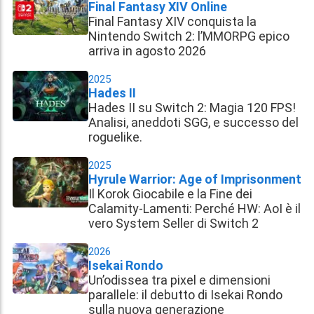
Final Fantasy XIV Online
Final Fantasy XIV conquista la
Nintendo Switch 2: l’MMORPG epico
arriva in agosto 2026
2025
Hades II
Hades II su Switch 2: Magia 120 FPS!
Analisi, aneddoti SGG, e successo del
roguelike.
2025
Hyrule Warrior: Age of Imprisonment
Il Korok Giocabile e la Fine dei
Calamity-Lamenti: Perché HW: AoI è il
vero System Seller di Switch 2
2026
Isekai Rondo
Un’odissea tra pixel e dimensioni
parallele: il debutto di Isekai Rondo
sulla nuova generazione