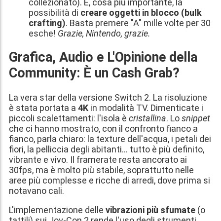
collezionato). E, cosa più importante, la
possibilità di
creare oggetti in blocco (bulk
crafting)
. Basta premere "A" mille volte per 30
esche!
Grazie, Nintendo, grazie.
Grafica, Audio e L'Opinione della
Community: È un Cash Grab?
La vera star della versione Switch 2. La risoluzione
è stata portata a
4K
in modalità TV. Dimenticate i
piccoli scalettamenti: l'isola è
cristallina
. Lo
snippet
che ci hanno mostrato, con il confronto fianco a
fianco, parla chiaro: la texture dell'acqua, i petali dei
fiori, la pelliccia degli abitanti... tutto è più definito,
vibrante e vivo. Il framerate resta ancorato ai
30fps, ma è molto più stabile, soprattutto nelle
aree più complesse e ricche di arredi, dove prima si
notavano cali.
L'implementazione delle
vibrazioni più sfumate
(o
tattili) sui Joy-Con 2 rende l'uso degli strumenti,