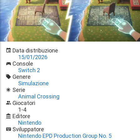
Data distribuzione
15/01/2026
Console
Switch 2
Genere
Simulazione
Serie
Animal Crossing
Giocatori
1-4
Editore
Nintendo
Sviluppatore
Nintendo EPD Production Group No. 5