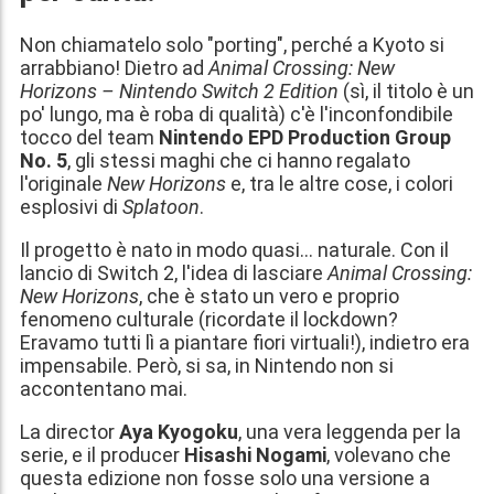
Non chiamatelo solo "porting", perché a Kyoto si
arrabbiano! Dietro ad
Animal Crossing: New
Horizons – Nintendo Switch 2 Edition
(sì, il titolo è un
po' lungo, ma è roba di qualità) c'è l'inconfondibile
tocco del team
Nintendo EPD Production Group
No. 5
, gli stessi maghi che ci hanno regalato
l'originale
New Horizons
e, tra le altre cose, i colori
esplosivi di
Splatoon
.
Il progetto è nato in modo quasi... naturale. Con il
lancio di Switch 2, l'idea di lasciare
Animal Crossing:
New Horizons
, che è stato un vero e proprio
fenomeno culturale (ricordate il lockdown?
Eravamo tutti lì a piantare fiori virtuali!), indietro era
impensabile. Però, si sa, in Nintendo non si
accontentano mai.
La director
Aya Kyogoku
, una vera leggenda per la
serie, e il producer
Hisashi Nogami
, volevano che
questa edizione non fosse solo una versione a