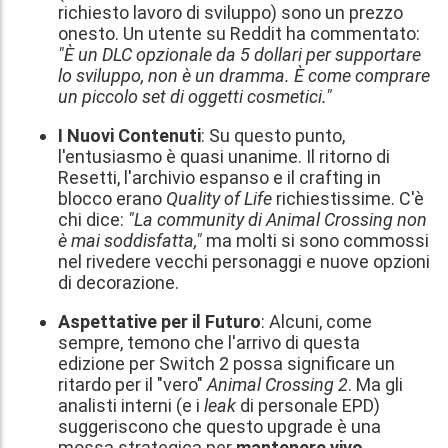
richiesto lavoro di sviluppo) sono un prezzo
onesto. Un utente su Reddit ha commentato:
"È un DLC opzionale da 5 dollari per supportare
lo sviluppo, non è un dramma. È come comprare
un piccolo set di oggetti cosmetici."
I Nuovi Contenuti
: Su questo punto,
l'entusiasmo è quasi unanime. Il ritorno di
Resetti, l'archivio espanso e il crafting in
blocco erano
Quality of Life
richiestissime. C'è
chi dice:
"La community di Animal Crossing non
è mai soddisfatta,"
ma molti si sono commossi
nel rivedere vecchi personaggi e nuove opzioni
di decorazione.
Aspettative per il Futuro
: Alcuni, come
sempre, temono che l'arrivo di questa
edizione per Switch 2 possa significare un
ritardo per il "vero"
Animal Crossing 2
. Ma gli
analisti interni (e i
leak
di personale EPD)
suggeriscono che questo upgrade è una
mossa strategica per
mantenere vivo