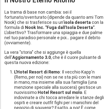
Il Nostro Eterno Ritorno
La trama di base non cambia: sei il
fortunato/sventurato (dipende da quanto ami Tom
Nook) che si trasferisce su un'
isola deserta
con la
formula di
Nook Inc. "Fuga dall'Isola Deserta"
.
L'obiettivo? Trasformare una spiaggia e due palme
nel tuo paradiso personale e poi... pagare il debito
(ovviamente).
La vera "storia" che si aggiunge è quella
dell'
Aggiornamento 3.0
, che è il cuore pulsante di
questa nuova edizione:
L'Hotel Resort di Remo
: Il vecchio Kapp'n
(Remo, per noi) non se ne sta più con le mani
in mano, ma insieme alla sua famiglia (una
menzione speciale alla suocera) gestisce un
nuovissimo
Hotel Resort sul molo
. E
indovinate a chi tocca arredare le stanze degli
ospiti e creare
outfit
fighi per i manichini del
negozio di souvenir? Esatto, a noi! È come