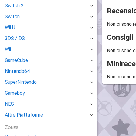
Switch 2
Recensio
Switch
Non ci sono r
Wii U
Consigli 
3DS / DS
Wii
Non ci sono c
GameCube
Minirece
Nintendo64
Non ci sono m
SuperNintendo
Gameboy
NES
Altre Piattaforme
Zones