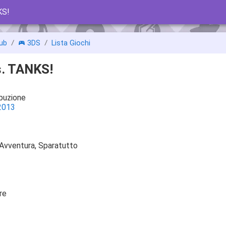
KS!
ub
3DS
Lista Giochi
. TANKS!
ibuzione
2013
 Avventura, Sparatutto
re