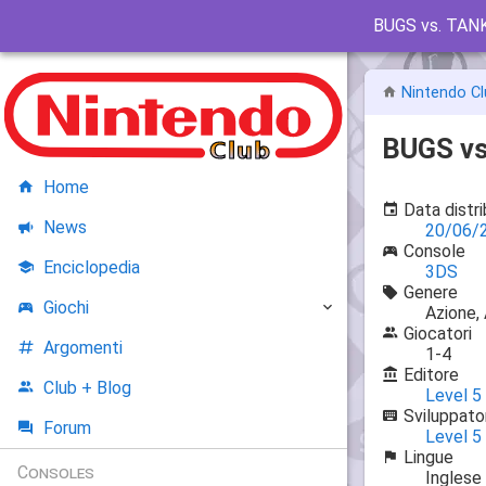
BUGS vs. TAN
Nintendo Cl
BUGS vs
Home
Data distr
News
20/06/
Console
Enciclopedia
3DS
Genere
Giochi
Azione,
Giocatori
Argomenti
1-4
Editore
Club + Blog
Level 5
Sviluppato
Forum
Level 5
Lingue
Consoles
Inglese