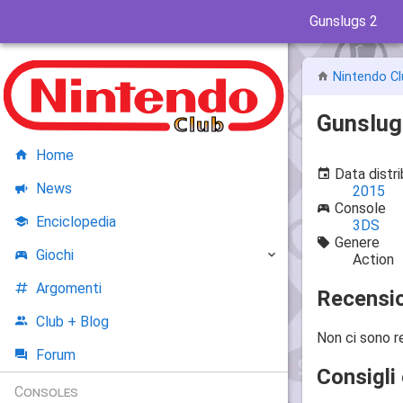
Gunslugs 2
Nintendo Cl
Gunslug
Home
Data distr
News
2015
Console
Enciclopedia
3DS
Genere
Giochi
Action
Argomenti
Recensio
Club + Blog
Non ci sono r
Forum
Consigli 
Consoles