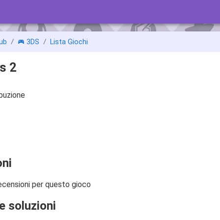
ub
3DS
Lista Giochi
s 2
ibuzione
ni
ecensioni per questo gioco
e soluzioni