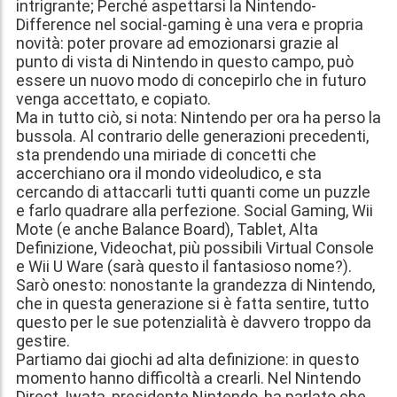
intrigrante; Perché aspettarsi la Nintendo-
Difference nel social-gaming è una vera e propria
novità: poter provare ad emozionarsi grazie al
punto di vista di Nintendo in questo campo, può
essere un nuovo modo di concepirlo che in futuro
venga accettato, e copiato.
Ma in tutto ciò, si nota: Nintendo per ora ha perso la
bussola. Al contrario delle generazioni precedenti,
sta prendendo una miriade di concetti che
accerchiano ora il mondo videoludico, e sta
cercando di attaccarli tutti quanti come un puzzle
e farlo quadrare alla perfezione. Social Gaming, Wii
Mote (e anche Balance Board), Tablet, Alta
Definizione, Videochat, più possibili Virtual Console
e Wii U Ware (sarà questo il fantasioso nome?).
Sarò onesto: nonostante la grandezza di Nintendo,
che in questa generazione si è fatta sentire, tutto
questo per le sue potenzialità è davvero troppo da
gestire.
Partiamo dai giochi ad alta definizione: in questo
momento hanno difficoltà a crearli. Nel Nintendo
Direct, Iwata, presidente Nintendo, ha parlato che