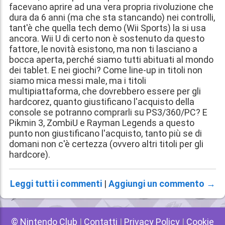
facevano aprire ad una vera propria rivoluzione che
dura da 6 anni (ma che sta stancando) nei controlli,
tant'è che quella tech demo (Wii Sports) la si usa
ancora. Wii U di certo non è sostenuto da questo
fattore, le novità esistono, ma non ti lasciano a
bocca aperta, perché siamo tutti abituati al mondo
dei tablet. E nei giochi? Come line-up in titoli non
siamo mica messi male, ma i titoli
multipiattaforma, che dovrebbero essere per gli
hardcorez, quanto giustificano l'acquisto della
console se potranno comprarli su PS3/360/PC? E
Pikmin 3, ZombiU e Rayman Legends a questo
punto non giustificano l'acquisto, tanto più se di
domani non c'è certezza (ovvero altri titoli per gli
hardcore).
Leggi tutti i commenti
|
Aggiungi un commento →
© Nintendo Club
|
Contatti
|
Privacy Policy
|
Cookie