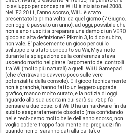
lo sviluppo per concepire Wii U è iniziato nel 2008.
Nell'E3 2011, l'anno scorso, Wii U è stato
presentato la prima volta: da quel giorno (7 Giugno,
con oggi è passato un anno), ad oggi, possibile che
non siano riusciti a preparare una demo di un VERO
gioco ad alta definizione? Pikmin 3, lo dico subito,
non vale. E' palesemente un gioco per cui lo
sviluppo era stato concepito su Wii, Miyamoto
durante la spiegazione della conferenza stava
uscendo matto nel girare l'argomento dei controlli
tra Wii (molto più naturali) a quelli Wii U Gamepad
(che c'entravano davvero poco sulle vere
potenzialità della console). E il gioco tecnicamente
non è granché, hanno fatto un leggero upgrade
grafico, manco molto curato, e la notizia di oggi
riguardo alla sua uscita in cui sarà su 720p fa
pensare a due cose: o il Wii U ha un hardware fin da
subito esageratamente obsoleto (ma confidando
nelle tech-demo molto belle dell'anno scorso, non
voglio cadere troppo facilmente nei pregiudizi fin
quando non ci saranno dati alla carta), o