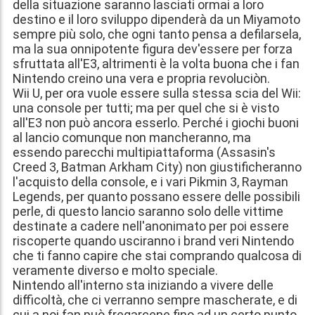
della situazione saranno lasciati ormai a loro
destino e il loro sviluppo dipenderà da un Miyamoto
sempre più solo, che ogni tanto pensa a defilarsela,
ma la sua onnipotente figura dev'essere per forza
sfruttata all'E3, altrimenti è la volta buona che i fan
Nintendo creino una vera e propria revoluciòn.
Wii U, per ora vuole essere sulla stessa scia del Wii:
una console per tutti; ma per quel che si è visto
all'E3 non può ancora esserlo. Perché i giochi buoni
al lancio comunque non mancheranno, ma
essendo parecchi multipiattaforma (Assasin's
Creed 3, Batman Arkham City) non giustificheranno
l'acquisto della console, e i vari Pikmin 3, Rayman
Legends, per quanto possano essere delle possibili
perle, di questo lancio saranno solo delle vittime
destinate a cadere nell'anonimato per poi essere
riscoperte quando usciranno i brand veri Nintendo
che ti fanno capire che stai comprando qualcosa di
veramente diverso e molto speciale.
Nintendo all'interno sta iniziando a vivere delle
difficoltà, che ci verranno sempre mascherate, e di
cui a noi fan può fregarcene fino ad un certo punto,