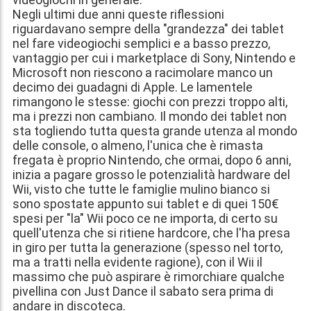
Negli ultimi due anni queste riflessioni
riguardavano sempre della "grandezza" dei tablet
nel fare videogiochi semplici e a basso prezzo,
vantaggio per cui i marketplace di Sony, Nintendo e
Microsoft non riescono a racimolare manco un
decimo dei guadagni di Apple. Le lamentele
rimangono le stesse: giochi con prezzi troppo alti,
ma i prezzi non cambiano. Il mondo dei tablet non
sta togliendo tutta questa grande utenza al mondo
delle console, o almeno, l'unica che è rimasta
fregata è proprio Nintendo, che ormai, dopo 6 anni,
inizia a pagare grosso le potenzialità hardware del
Wii, visto che tutte le famiglie mulino bianco si
sono spostate appunto sui tablet e di quei 150€
spesi per "la" Wii poco ce ne importa, di certo su
quell'utenza che si ritiene hardcore, che l'ha presa
in giro per tutta la generazione (spesso nel torto,
ma a tratti nella evidente ragione), con il Wii il
massimo che può aspirare è rimorchiare qualche
pivellina con Just Dance il sabato sera prima di
andare in discoteca.