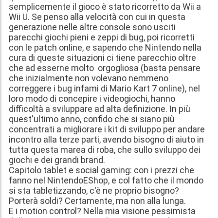
semplicemente il gioco è stato ricorretto da Wii a
Wii U. Se penso alla velocità con cui in questa
generazione nelle altre console sono usciti
parecchi giochi pieni e zeppi di bug, poi ricorretti
con le patch online, e sapendo che Nintendo nella
cura di queste situazioni ci tiene parecchio oltre
che ad esserne molto orgogliosa (basta pensare
che inizialmente non volevano nemmeno
correggere i bug infami di Mario Kart 7 online), nel
loro modo di concepire i videogiochi, hanno
difficoltà a sviluppare ad alta definizione. In più
quest'ultimo anno, confido che si siano più
concentrati a migliorare i kit di sviluppo per andare
incontro alla terze parti, avendo bisogno di aiuto in
tutta questa marea di roba, che sullo sviluppo dei
giochi e dei grandi brand.
Capitolo tablet e social gaming: con i prezzi che
fanno nel NintendoEShop, e col fatto che il mondo
si sta tabletizzando, c'è ne proprio bisogno?
Porterà soldi? Certamente, ma non alla lunga.
E i motion control? Nella mia visione pessimista