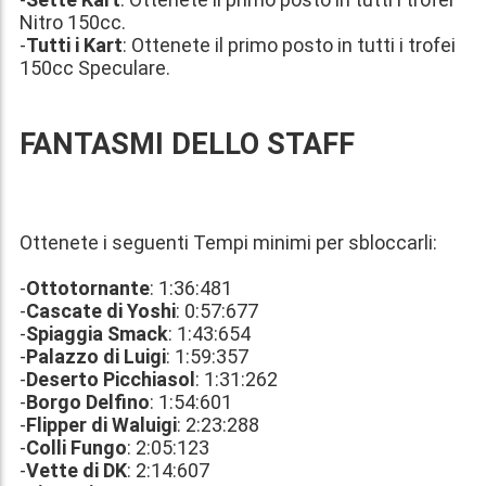
Nitro 150cc.
-
Tutti i Kart
: Ottenete il primo posto in tutti i trofei
150cc Speculare.
FANTASMI DELLO STAFF
Ottenete i seguenti Tempi minimi per sbloccarli:
-
Ottotornante
: 1:36:481
-
Cascate di Yoshi
: 0:57:677
-
Spiaggia Smack
: 1:43:654
-
Palazzo di Luigi
: 1:59:357
-
Deserto Picchiasol
: 1:31:262
-
Borgo Delfino
: 1:54:601
-
Flipper di Waluigi
: 2:23:288
-
Colli Fungo
: 2:05:123
-
Vette di DK
: 2:14:607