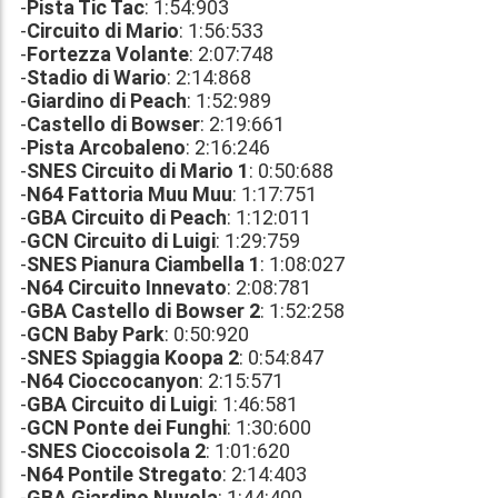
-
Pista Tic Tac
: 1:54:903
-
Circuito di Mario
: 1:56:533
-
Fortezza Volante
: 2:07:748
-
Stadio di Wario
: 2:14:868
-
Giardino di Peach
: 1:52:989
-
Castello di Bowser
: 2:19:661
-
Pista Arcobaleno
: 2:16:246
-
SNES Circuito di Mario 1
: 0:50:688
-
N64 Fattoria Muu Muu
: 1:17:751
-
GBA Circuito di Peach
: 1:12:011
-
GCN Circuito di Luigi
: 1:29:759
-
SNES Pianura Ciambella 1
: 1:08:027
-
N64 Circuito Innevato
: 2:08:781
-
GBA Castello di Bowser 2
: 1:52:258
-
GCN Baby Park
: 0:50:920
-
SNES Spiaggia Koopa 2
: 0:54:847
-
N64 Cioccocanyon
: 2:15:571
-
GBA Circuito di Luigi
: 1:46:581
-
GCN Ponte dei Funghi
: 1:30:600
-
SNES Cioccoisola 2
: 1:01:620
-
N64 Pontile Stregato
: 2:14:403
-
GBA Giardino Nuvola
: 1:44:400