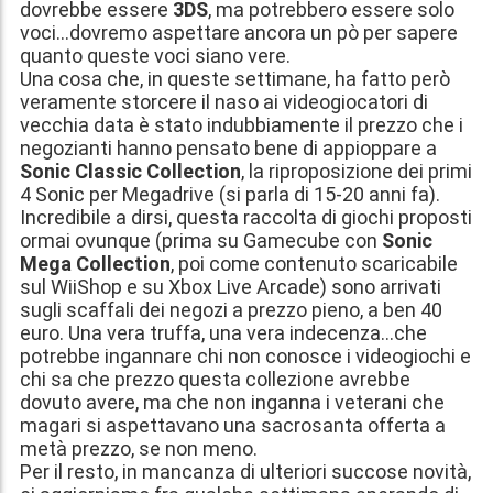
dovrebbe essere
3DS
, ma potrebbero essere solo
voci...dovremo aspettare ancora un pò per sapere
quanto queste voci siano vere.
Una cosa che, in queste settimane, ha fatto però
veramente storcere il naso ai videogiocatori di
vecchia data è stato indubbiamente il prezzo che i
negozianti hanno pensato bene di appioppare a
Sonic Classic Collection
, la riproposizione dei primi
4 Sonic per Megadrive (si parla di 15-20 anni fa).
Incredibile a dirsi, questa raccolta di giochi proposti
ormai ovunque (prima su Gamecube con
Sonic
Mega Collection
, poi come contenuto scaricabile
sul WiiShop e su Xbox Live Arcade) sono arrivati
sugli scaffali dei negozi a prezzo pieno, a ben 40
euro. Una vera truffa, una vera indecenza...che
potrebbe ingannare chi non conosce i videogiochi e
chi sa che prezzo questa collezione avrebbe
dovuto avere, ma che non inganna i veterani che
magari si aspettavano una sacrosanta offerta a
metà prezzo, se non meno.
Per il resto, in mancanza di ulteriori succose novità,