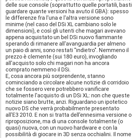
delle sue console (soprattutto quelle portatili, basti
guardare quante versioni ha avuto il GBA): spesso
le differenze fra l'una e l'altra versione sono
minime (nel caso del DSi XL cambiano solo le
dimensioni), e così gli utenti che magari avevano
appena acquistato un bel DSi nuovo fiammante
sperando di rimanere all'avanguardia per almeno
un paio di anni, sono restati "indietro". Nemmeno il
prezzo è clemente (sui 180 euro), invogliando
all'acquisto solo chi magari non ha ancora
comprato nemmeno il DSi.
E, cosa ancora più sorprendente, stanno
cominciando a circolare alcune notizie di corridoio
che se fossero vere potrebbero vanificare
totalmente l'acquisto di un DSi XL: non che queste
notizie siano brutte, anzi. Riguardano un ipotetico
nuovo DS che verrà probabilmente presentato
all'E3 2010. E non si tratta dell'ennesima versione o
riproposizione, ma di una console totalmente (o
quasi) nuova, con un nuovo hardware e con la
possibilità di giocare in 3D senza occhialini. Il nome