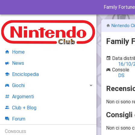
Family Fortun
Nintendo Cl
Family 
Home
Data distr
News
16/10/
Console
Enciclopedia
DS
Giochi
Recensio
Argomenti
Non ci sono r
Club + Blog
Consigli 
Forum
Non ci sono c
Consoles