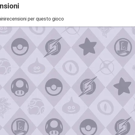
nsioni
inirecensioni per questo gioco