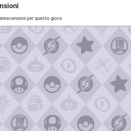
nsioni
inirecensioni per questo gioco