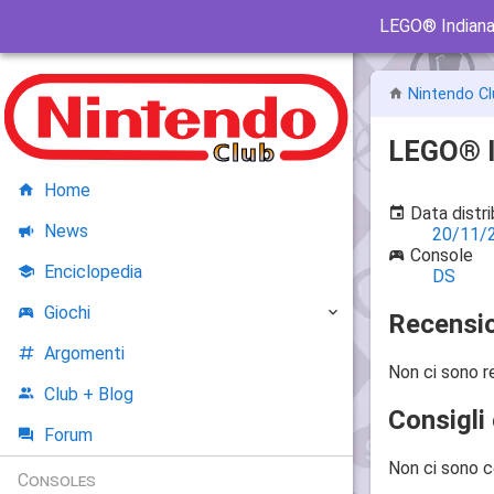
LEGO® Indiana
Nintendo Cl
LEGO® I
Home
Data distr
News
20/11/
Console
Enciclopedia
DS
Giochi
Recensio
Argomenti
Non ci sono r
Club + Blog
Consigli 
Forum
Non ci sono c
Consoles