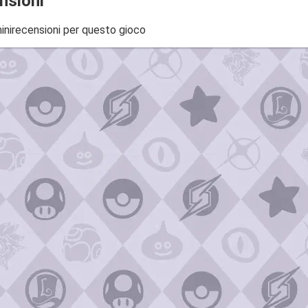
nsioni
inirecensioni per questo gioco