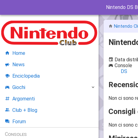
Nintendo DS B
Nintendo Cl
Nintend
Home
Data distr
News
Console
DS
Enciclopedia
Recensio
Giochi
Non ci sono r
Argomenti
Consigli 
Club + Blog
Forum
Non ci sono c
Consoles