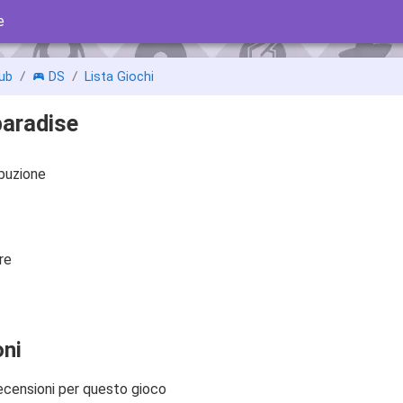
e
ub
DS
Lista Giochi
paradise
ibuzione
re
ni
ecensioni per questo gioco