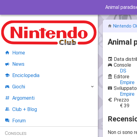
Animal paradis
Nintendo Cl
Animal 
Home
Data distr
News
Console
DS
Enciclopedia
Editore
Empire
Giochi
Sviluppato
Empire
Argomenti
Prezzo
€ 39
Club + Blog
Recensio
Forum
Non ci sono r
Consoles