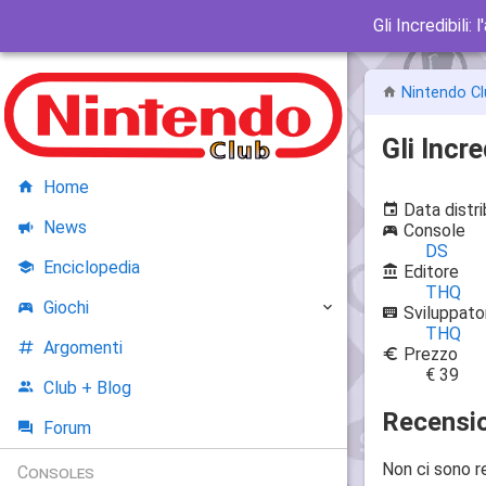
Gli Incredibili:
Nintendo Cl
Gli Incre
Home
Data distr
News
Console
DS
Enciclopedia
Editore
THQ
Giochi
Sviluppato
THQ
Argomenti
Prezzo
€ 39
Club + Blog
Recensio
Forum
Non ci sono r
Consoles