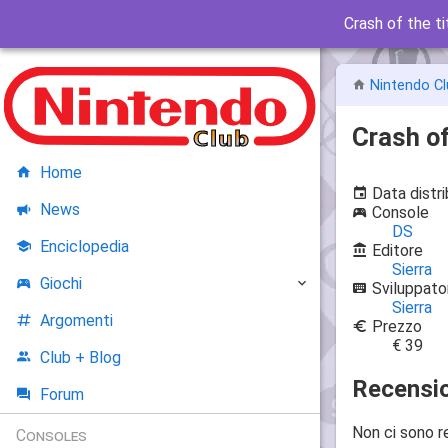
Crash of the t
Nintendo Cl
Crash of
Home
Data distr
News
Console
DS
Enciclopedia
Editore
Sierra
Giochi
Sviluppato
Sierra
Argomenti
Prezzo
€ 39
Club + Blog
Recensio
Forum
Non ci sono r
Consoles