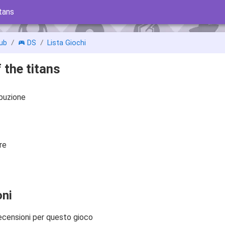
itans
ub
DS
Lista Giochi
 the titans
ibuzione
re
ni
ecensioni per questo gioco