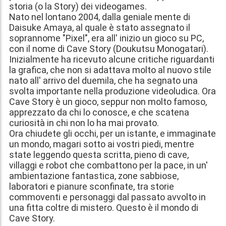
storia (o la Story) dei videogames.
Nato nel lontano 2004, dalla geniale mente di
Daisuke Amaya, al quale è stato assegnato il
soprannome "Pixel", era all' inizio un gioco su PC,
con il nome di Cave Story (Doukutsu Monogatari).
Inizialmente ha ricevuto alcune critiche riguardanti
la grafica, che non si adattava molto al nuovo stile
nato all' arrivo del duemila, che ha segnato una
svolta importante nella produzione videoludica. Ora
Cave Story è un gioco, seppur non molto famoso,
apprezzato da chi lo conosce, e che scatena
curiosità in chi non lo ha mai provato.
Ora chiudete gli occhi, per un istante, e immaginate
un mondo, magari sotto ai vostri piedi, mentre
state leggendo questa scritta, pieno di cave,
villaggi e robot che combattono per la pace, in un'
ambientazione fantastica, zone sabbiose,
laboratori e pianure sconfinate, tra storie
commoventi e personaggi dal passato avvolto in
una fitta coltre di mistero. Questo è il mondo di
Cave Story.