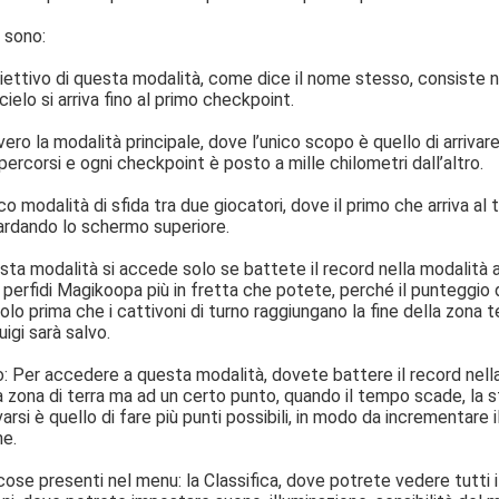
 sono:
biettivo di questa modalità, come dice il nome stesso, consiste ne
ielo si arriva fino al primo checkpoint.
ro la modalità principale, dove l’unico scopo è quello di arrivare i
percorsi e ogni checkpoint è posto a mille chilometri dall’altro.
co modalità di sfida tra due giocatori, dove il primo che arriva al
ardando lo schermo superiore.
ta modalità si accede solo se battete il record nella modalità a 
i perfidi Magikoopa più in fretta che potete, perché il punteggio
golo prima che i cattivoni di turno raggiungano la fine della zona
igi sarà salvo.
: Per accedere a questa modalità, dovete battere il record nella
la zona di terra ma ad un certo punto, quando il tempo scade, la 
rsi è quello di fare più punti possibili, in modo da incrementare 
ne.
 cose presenti nel menu: la Classifica, dove potrete vedere tutti 