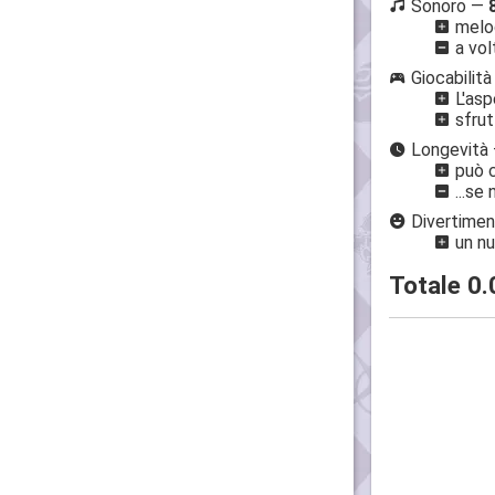
Sonoro —
melod
a vol
Giocabilit
L'asp
sfrut
Longevità
può c
...se 
Divertime
un nu
Totale
0.