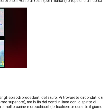
rofono, il verso di Yoshi (per i mancini) e l’opzione di ricerca
r gli episodi precedenti del sauro. Vi troverete circondati dai
o superiore), ma in fin dei conti in linea con lo spirito di
 molto carine e orecchiabili (le fischierete durante il giorno