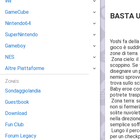
Wii
GameCube
BASTA U
Nintendo64
SuperNintendo
Yoshi fa della
Gameboy
gioco è suddiv
zone di terra.
NES
Zona cielo: il
scoppino. Se t
Altre Piattaforme
disegnare un p
nemici sprovvi
Zones
trova sullo sc
Baby eroe cosi
Sondaggiolandia
potrete trasp
Zona terra: sa
Guestbook
non si fermerà
solite nuvole
Download
nella direzion
semplice soffi
Fun Club
Lungo il perc
Forum Legacy
per un checkp