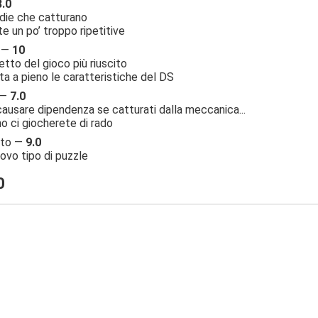
8.0
ie che catturano
te un po’ troppo ripetitive
à —
10
etto del gioco più riuscito
ta a pieno le caratteristiche del DS
 —
7.0
ausare dipendenza se catturati dalla meccanica...
no ci giocherete di rado
nto —
9.0
ovo tipo di puzzle
0