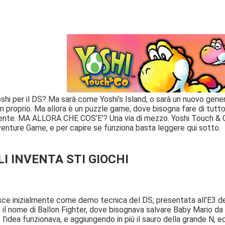
shi per il DS? Ma sarà come Yoshi’s Island, o sarà un nuovo gener
proprio. Ma allora è un puzzle game, dove bisogna fare di tutto p
te. MA ALLORA CHE COS’E’? Una via di mezzo. Yoshi Touch & Go
nture Game, e per capire se funziona basta leggere qui sotto.
LI INVENTA STI GIOCHI
ce inizialmente come demo tecnica del DS, presentata all’E3 del
il nome di Ballon Fighter, dove bisognava salvare Baby Mario da g
idea funzionava, e aggiungendo in più il sauro della grande N, ecco