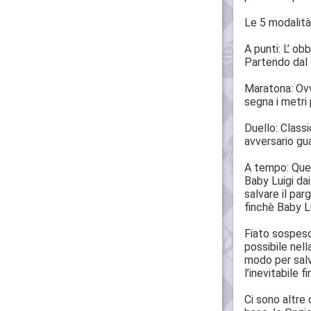
Le 5 modalità
A punti: L’ ob
Partendo dal c
Maratona: Ovve
segna i metri 
Duello: Classi
avversario gu
A tempo: Ques
Baby Luigi da
salvare il par
finchè Baby Lu
Fiato sospeso
possibile nel
modo per salva
l’inevitabile fi
Ci sono altre