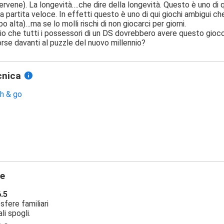
rvene). La longevità….che dire della longevità. Questo è uno di qu
na partita veloce. In effetti questo è uno di qui giochi ambigui che 
o alta)…ma se lo molli rischi di non giocarci per giorni.
o che tutti i possessori di un DS dovrebbero avere questo gioco
orse davanti al puzzle del nuovo millennio?
cnica
h & go
ne
6.5
fere familiari
li spogli.