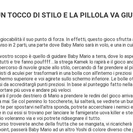
N TOCCO DI STILO E LA PILLOLA VA GIU
 giocabilità il suo punto di forza. In effetti, questo gioco sfrutta
iso in 2 parti, una parte dove Baby Mario sarà in volo, e una in cui
 vostro scopo è quello di guidare Baby Mario a terra, dove lo asp
utti e tre fanno pouffff….la strega Kamek lo rapirà e il gioco an
ercorso di nuvole grazie allo stilo, cercando di far prendere al 
sti di aculei per trasformarli in una bolla con all’interno i preziosi
hermo superiore e voi agirete sullo schermo inferiore. Le bolle o
 da accreditargli punti preziosi. In base al punteggio fatto nella
ortare più uova e andare più veloci.
rà il prode destriero di Mario a prendere le redini del gioco arriva
 mai. Se col pennino lo toccherete, lui salterà, se vedrete un bu
tte per spostarvi nell’altra sponda, potrete accerchiare i nemici
e in cui essi si trovano per lanciare le famigerate uova killer e st
o voleranno via e voi potrete ridisegnare il tutto.
orso troverete anche della frutta che se mangiata, vi ricaricherà
oint, passerà Baby Mario ad un altro Yoshi di colore diverso che 