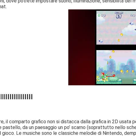
ni, dove potrete impostare suono, illuminazione, sensibilità del mic
hat.
IIIIIIIIIIIII
, il comparto grafico non si distacca dalla grafica in 2D usata pe
e pastello, da un paesaggio un po’ scarno (soprattutto nello scherm
l gioco. Le musiche sono le classiche melodie di Nintendo, dempre