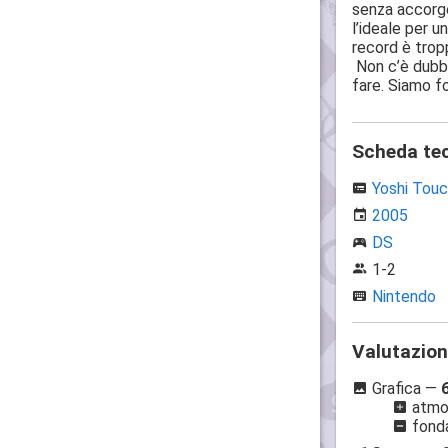
senza accorge
l’ideale per u
record è tropp
Non c’è dubbi
fare. Siamo f
Scheda te
Yoshi Touc
2005
DS
1-2
Nintendo
Valutazio
Grafica —
atmos
fonda