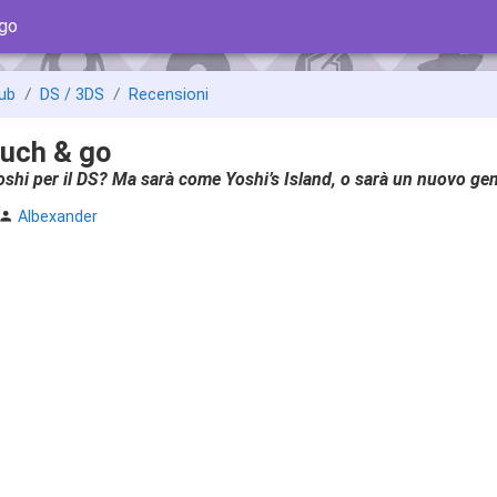
 go
ub
DS / 3DS
Recensioni
ouch & go
oshi per il DS? Ma sarà come Yoshi’s Island, o sarà un nuovo ge
Albexander