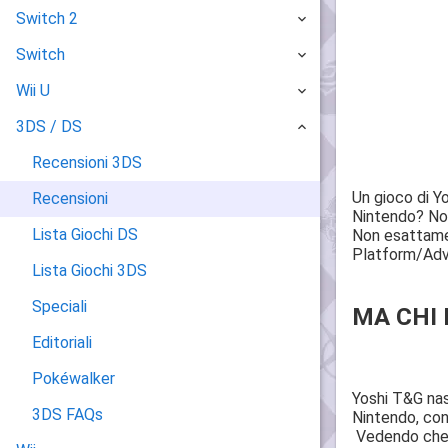
Switch 2
Switch
Wii U
3DS / DS
Recensioni 3DS
Un gioco di Yo
Recensioni
Nintendo? Non 
Lista Giochi DS
Non esattamen
Platform/Adve
Lista Giochi 3DS
Speciali
MA CHI 
Editoriali
Pokéwalker
Yoshi T&G nas
3DS FAQs
Nintendo, con 
Vedendo che l’