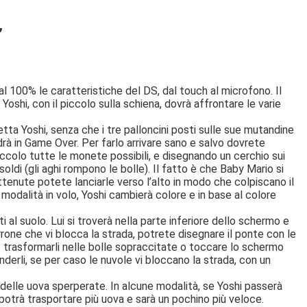
’
 al 100% le caratteristiche del DS, dal touch al microfono. Il
 Yoshi, con il piccolo sulla schiena, dovrà affrontare le varie
etta Yoshi, senza che i tre palloncini posti sulle sue mutandine
drà in Game Over. Per farlo arrivare sano e salvo dovrete
piccolo tutte le monete possibili, e disegnando un cerchio sui
 soldi (gli aghi rompono le bolle). Il fatto è che Baby Mario si
ttenute potete lanciarle verso l’alto in modo che colpiscano il
 modalità in volo, Yoshi cambierà colore e in base al colore
ti al suolo. Lui si troverà nella parte inferiore dello schermo e
rrone che vi blocca la strada, potrete disegnare il ponte con le
 e trasformarli nelle bolle sopraccitate o toccare lo schermo
enderli, se per caso le nuvole vi bloccano la strada, con un
 delle uova sperperate. In alcune modalità, se Yoshi passerà
potrà trasportare più uova e sarà un pochino più veloce.