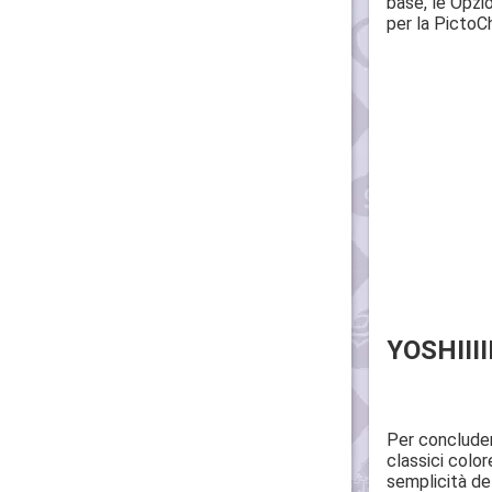
base, le Opzio
per la PictoC
YOSHIIIIIII
Per concludere
classici color
semplicità de