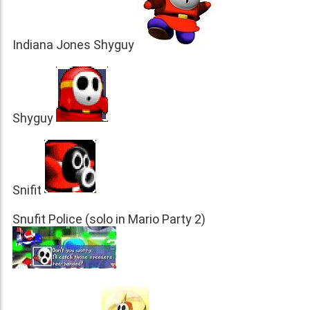
Indiana Jones Shyguy
Shyguy
Snifit
Snufit Police (solo in Mario Party 2)