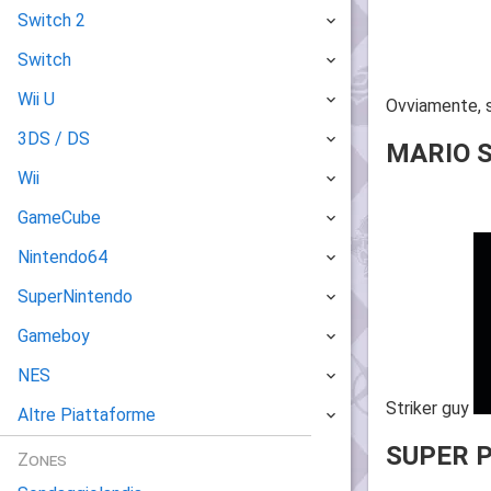
Switch 2
Switch
Wii U
Ovviamente, 
3DS / DS
MARIO 
Wii
GameCube
Nintendo64
SuperNintendo
Gameboy
NES
Striker guy
Altre Piattaforme
SUPER 
Zones