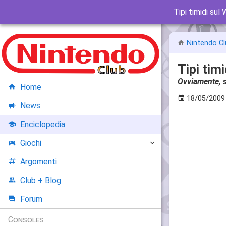
Tipi timidi sul W
Nintendo Cl
Tipi timi
Ovviamente,
Home
18/05/2009
News
Enciclopedia
Giochi
Argomenti
Club + Blog
Forum
Consoles