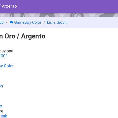
 Argento
ub
GameBoy Color
Lista Giochi
 Oro / Argento
ibuzione
2001
y Color
on
o
re
reak