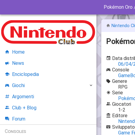
Pokémon Oro /
Nintendo Cl
Pokémon
Home
Data distr
News
06/04/
Console
Enciclopedia
GameBo
Genere
Giochi
RPG
Serie
Argomenti
Pokém
Giocatori
Club + Blog
1-2
Editore
Forum
Nintend
Sviluppato
Consoles
Game F