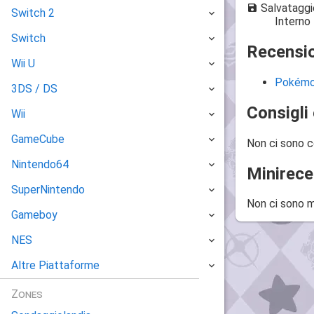
Salvataggi
Switch 2
Interno
Switch
Recensio
Wii U
Pokémo
3DS / DS
Consigli 
Wii
GameCube
Non ci sono c
Nintendo64
Minirece
SuperNintendo
Non ci sono m
Gameboy
NES
Altre Piattaforme
Zones