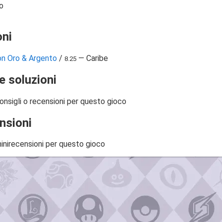
o
ni
n Oro & Argento
/
— Caribe
8.25
e soluzioni
onsigli o recensioni per questo gioco
nsioni
inirecensioni per questo gioco