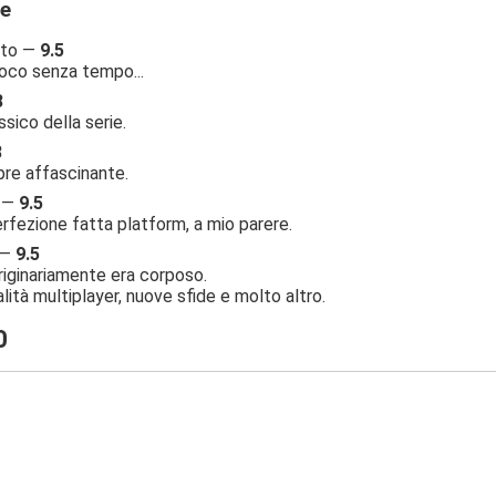
ne
nto —
9.5
oco senza tempo...
8
ssico della serie.
8
e affascinante.
à —
9.5
rfezione fatta platform, a mio parere.
 —
9.5
riginariamente era corposo.
ità multiplayer, nuove sfide e molto altro.
0