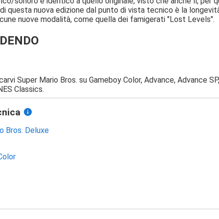
ico/sonoro è identico a quello originale, visto che anche lì, per que
 di questa nuova edizione dal punto di vista tecnico è la longevi
 alcune nuove modalità, come quella dei famigerati "Lost Levels".
DENDO
carvi Super Mario Bros. su Gameboy Color, Advance, Advance SP,
 NES Classics.
cnica
o Bros. Deluxe
olor