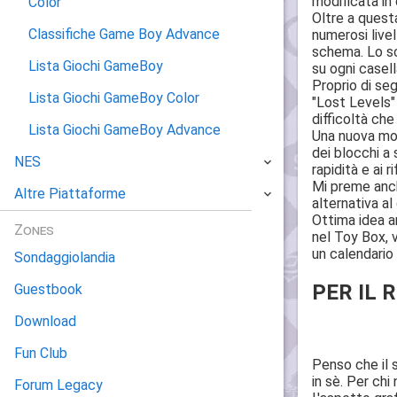
modificata in 
Color
Oltre a quest
Classifiche Game Boy Advance
numerosi livel
schema. Lo sco
Lista Giochi GameBoy
su ogni casell
Proprio di seg
Lista Giochi GameBoy Color
"Lost Levels" 
difficoltà che
Lista Giochi GameBoy Advance
Una nuova mod
dei blocchi a 
NES
rapidità e ai 
Mi preme anch
Altre Piattaforme
alternativa al
Ottima idea an
Zones
nel Toy Box, v
un calendario
Sondaggiolandia
PER IL R
Guestbook
Download
Fun Club
Penso che il 
in sè. Per ch
Forum Legacy