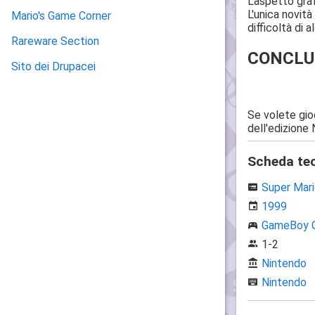
L'aspetto graf
L'unica novità
Mario's Game Corner
difficoltà di
Rareware Section
CONCLU
Sito dei Drupacei
Se volete gio
dell'edizione
Scheda te
Super Mari
1999
GameBoy C
1-2
Nintendo
Nintendo