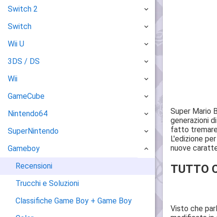
Switch 2
Switch
Wii U
3DS / DS
Wii
GameCube
Super Mario B
Nintendo64
generazioni d
fatto tremare 
SuperNintendo
L'edizione pe
nuove caratter
Gameboy
Recensioni
TUTTO CI
Trucchi e Soluzioni
Classifiche Game Boy + Game Boy
Visto che parl