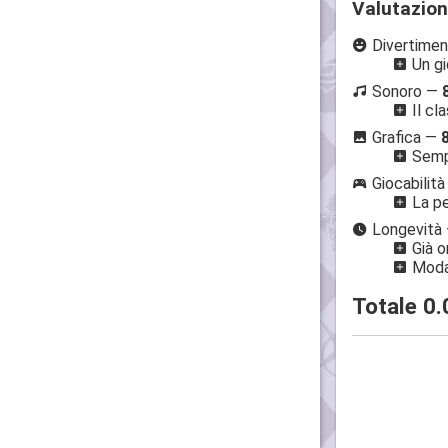
Valutazio
Divertime
Un gi
Sonoro —
Il cla
Grafica —
Sempr
Giocabilit
La pe
Longevità
Già o
Modal
Totale
0.