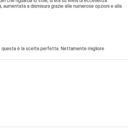
l che riguarda lo stile, si era su livelli di eccellenza.
tà, aumentata a dismisura grazie alle numerose opzioni e alla
 questa è la scelta perfetta. Nettamente migliore