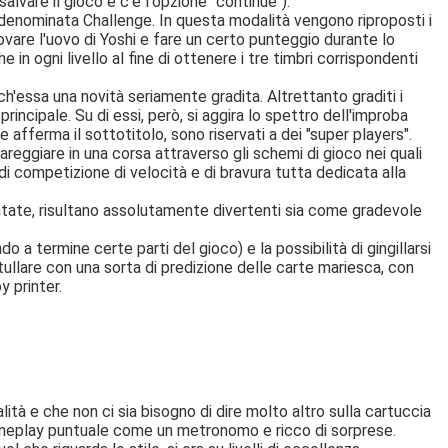
alvare il gioco e c'è l'opzione "continue").
a denominata Challenge. In questa modalità vengono riproposti i
covare l'uovo di Yoshi e fare un certo punteggio durante lo
in ogni livello al fine di ottenere i tre timbri corrispondenti
nch'essa una novità seriamente gradita. Altrettanto graditi i
incipale. Su di essi, però, si aggira lo spettro dell'improba
me afferma il sottotitolo, sono riservati a dei "super players".
reggiare in una corsa attraverso gli schemi di gioco nei quali
di competizione di velocità e di bravura tutta dedicata alla
tate, risultano assolutamente divertenti sia come gradevole
o a termine certe parti del gioco) e la possibilità di gingillarsi
tullare con una sorta di predizione delle carte mariesca, con
y printer.
à e che non ci sia bisogno di dire molto altro sulla cartuccia
 gameplay puntuale come un metronomo e ricco di sorprese.