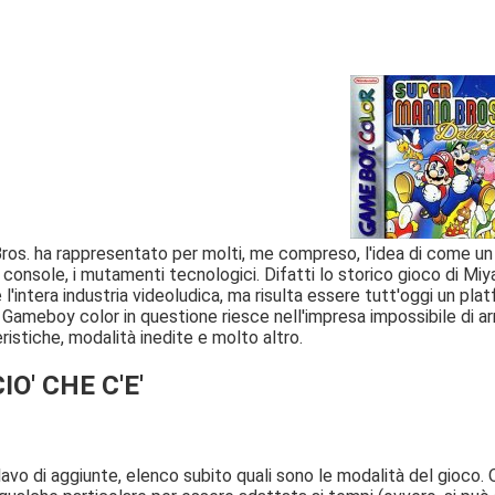
ros. ha rappresentato per molti, me compreso, l'idea di come un 
i console, i mutamenti tecnologici. Difatti lo storico gioco di Mi
l'intera industria videoludica, ma risulta essere tutt'oggi un pla
r Gameboy color in questione riesce nell'impresa impossibile di a
istiche, modalità inedite e molto altro.
O' CHE C'E'
avo di aggiunte, elenco subito quali sono le modalità del gioco. 