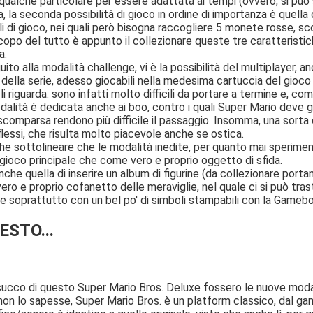
qualche particolare per essere adattata ai tempi (ovvero, si può s
a, la seconda possibilità di gioco in ordine di importanza è quell
li di gioco, nei quali però bisogna raccogliere 5 monete rosse, s
po del tutto è appunto il collezionare queste tre caratteristiche 
a.
uito alla modalità challenge, vi è la possibilità del multiplayer, a
della serie, adesso giocabili nella medesima cartuccia del gioco pr
 li riguarda: sono infatti molto difficili da portare a termine e, co
alità è dedicata anche ai boo, contro i quali Super Mario deve ga
scomparsa rendono più difficile il passaggio. Insomma, una sorta 
riflessi, che risulta molto piacevole anche se ostica.
e sottolineare che le modalità inedite, per quanto mai sperimen
 gioco principale che come vero e proprio oggetto di sfida.
che quella di inserire un album di figurine (da collezionare portand
ero e proprio cofanetto delle meraviglie, nel quale ci si può tras
 e soprattutto con un bel po' di simboli stampabili con la Gamebo
ESTO...
succo di questo Super Mario Bros. Deluxe fossero le nuove modalit
i non lo sapesse, Super Mario Bros. è un platform classico, dal