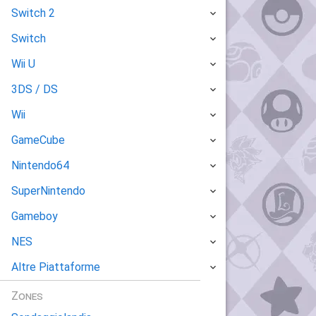
Switch 2
Switch
Wii U
3DS / DS
Wii
GameCube
Nintendo64
SuperNintendo
Gameboy
NES
Altre Piattaforme
Zones