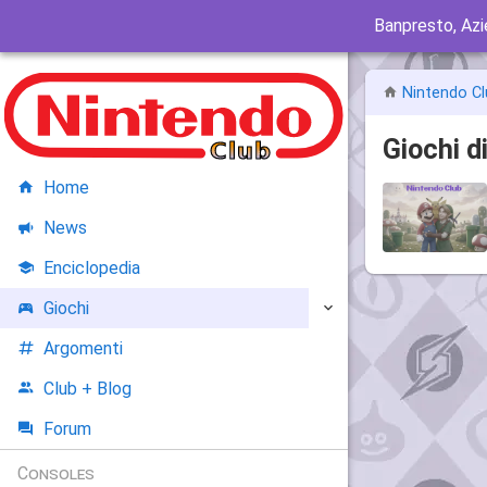
Banpresto, Az
Nintendo Cl
Giochi d
Home
News
Enciclopedia
Giochi
Argomenti
Club + Blog
Forum
Consoles