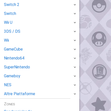
Switch 2
Switch
Wii U
3DS / DS
Wii
GameCube
Nintendo64
SuperNintendo
Gameboy
NES
Altre Piattaforme
Zones