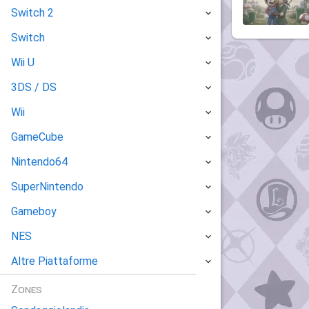
Switch 2
Switch
Wii U
3DS / DS
Wii
GameCube
Nintendo64
SuperNintendo
Gameboy
NES
Altre Piattaforme
Zones