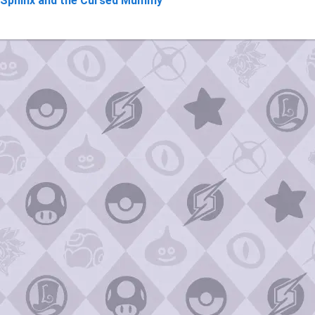
Sphinx and the Cursed Mummy