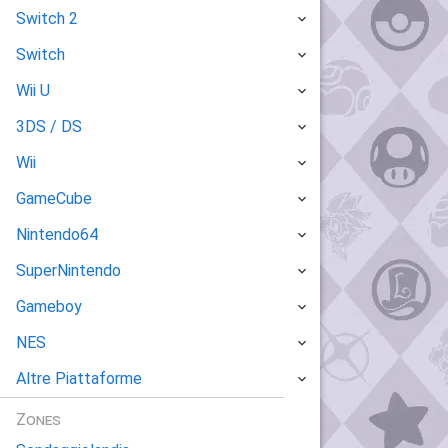
Switch 2
Switch
Wii U
3DS / DS
Wii
GameCube
Nintendo64
SuperNintendo
Gameboy
NES
Altre Piattaforme
Zones