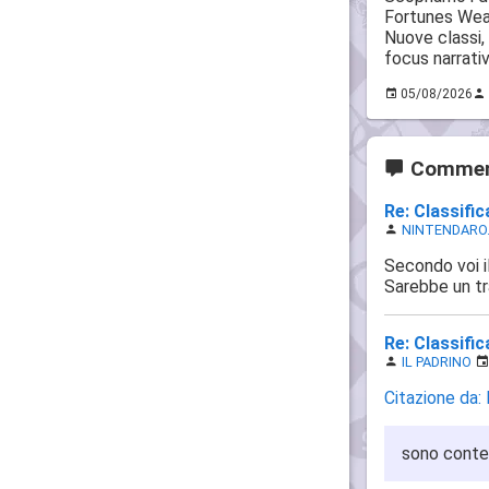
Fortunes Weav
Nuove classi
focus narrativ
05/08/2026
Commen
Re: Classifi
NINTENDARO
Secondo voi il
Sarebbe un t
Re: Classifi
IL PADRINO
Citazione da: 
sono conten