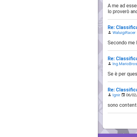
A me ad esser
lo proverò anc
Re: Classifi
WaluigiRacer
Secondo me la
Re: Classifi
Ing.MarioBro
Se è per ques
Re: Classifi
Ignir
06/02/
sono contento