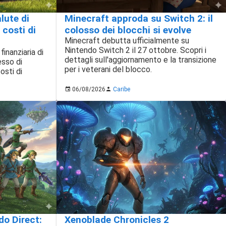
alute di
Minecraft approda su Switch 2: il
 costi di
colosso dei blocchi si evolve
Minecraft debutta ufficialmente su
Nintendo Switch 2 il 27 ottobre. Scopri i
finanziaria di
dettagli sull'aggiornamento e la transizione
esso di
per i veterani del blocco.
osti di
06/08/2026
Caribe
Xenoblade Chronicles 2
do Direct: