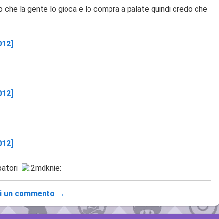
o che la gente lo gioca e lo compra a palate quindi credo che
012]
012]
012]
ppatori
i un commento →