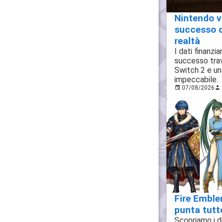
Nintendo vol
successo d
realtà
I dati finanzi
successo tra
Switch 2 e un
impeccabile.
07/08/2026
Fire Embl
punta tutto
Scopriamo i d