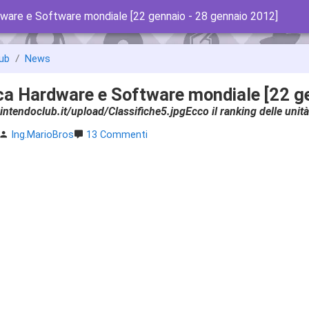
dware e Software mondiale [22 gennaio - 28 gennaio 2012]
ub
News
ca Hardware e Software mondiale [22 g
intendoclub.it/upload/Classifiche5.jpgEcco il ranking delle uni
Ing.MarioBros
13 Commenti