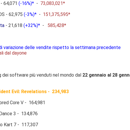
 - 64,071
(-16%)*
-
73,083,021*
 DS - 62,975
(-3%)*
-
151,375,595*
ta
- 21,618
(+32%)*
-
585,428*
di variazione delle vendite rispetto la settimana precedente
ali dal dayone
ng dei software più venduti nel mondo dal
22 gennaio al 28 genn
dent Evil: Revelations - 234,983
ed Core V - 164,981
ance 3 - 134,876
 Kart 7 - 117,307