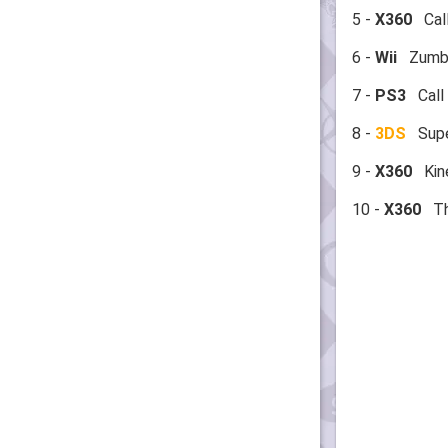
5 -
X360
Call
6 -
Wii
Zumba 
7 -
PS3
Call 
8 -
3DS
Super
9 -
X360
Kine
10 -
X360
The