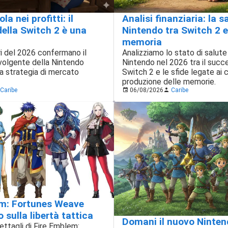
a nei profitti: il
Analisi finanziaria: la s
ella Switch 2 è una
Nintendo tra Switch 2 e
memoria
ari del 2026 confermano il
Analizziamo lo stato di salute 
volgente della Nintendo
Nintendo nel 2026 tra il succ
a strategia di mercato
Switch 2 e le sfide legate ai c
produzione delle memorie.
Caribe
06/08/2026
Caribe
em: Fortunes Weave
 sulla libertà tattica
Domani il nuovo Ninten
ettagli di Fire Emblem: