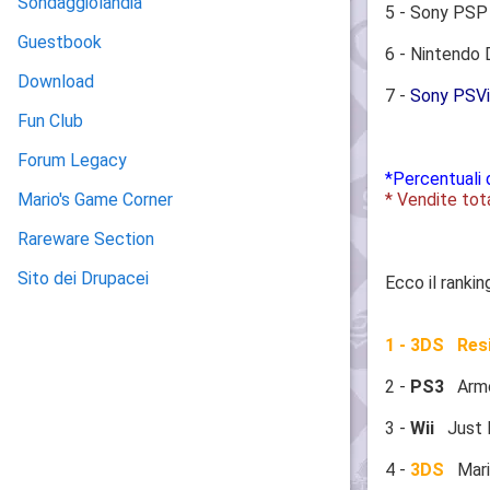
Sondaggiolandia
5 - Sony PSP
Guestbook
6 - Nintendo
Download
7 -
Sony PSVi
Fun Club
Forum Legacy
*Percentuali 
* Vendite tot
Mario's Game Corner
Rareware Section
Sito dei Drupacei
Ecco il ranki
1 - 3DS Resi
2 -
PS3
Armor
3 -
Wii
Just D
4 -
3DS
Mario