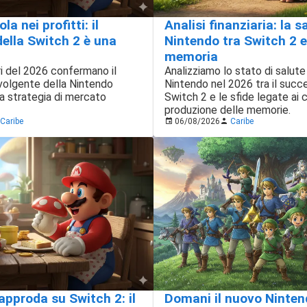
a nei profitti: il
Analisi finanziaria: la s
ella Switch 2 è una
Nintendo tra Switch 2 e
memoria
ari del 2026 confermano il
Analizziamo lo stato di salute 
volgente della Nintendo
Nintendo nel 2026 tra il succ
a strategia di mercato
Switch 2 e le sfide legate ai c
produzione delle memorie.
Caribe
06/08/2026
Caribe
approda su Switch 2: il
Domani il nuovo Ninten