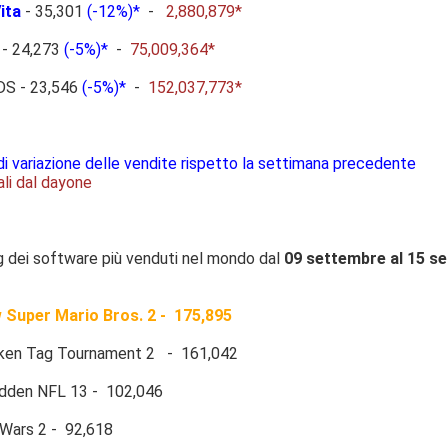
ita
- 35,301
(-12%)*
-
2,880,879*
 - 24,273
(-5%)*
-
75,009,364*
 DS - 23,546
(-5%)*
-
152,037,773*
di variazione delle vendite rispetto la settimana precedente
ali dal dayone
ng dei software più venduti nel mondo dal
09 settembre al 15 s
Super Mario Bros. 2 - 175,895
en Tag Tournament 2 - 161,042
en NFL 13 - 102,046
Wars 2 - 92,618