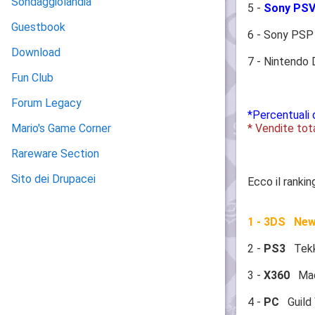
Sondaggiolandia
5 -
Sony PSV
Guestbook
6 - Sony PSP
Download
7 - Nintendo
Fun Club
Forum Legacy
*Percentuali 
* Vendite tot
Mario's Game Corner
Rareware Section
Sito dei Drupacei
Ecco il ranki
1 - 3DS New 
2 -
PS3
Tekk
3 -
X360
Madd
4 -
PC
Guild 