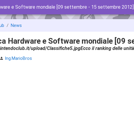
rdware e Software mondiale [09 settembre - 15 settembre 2012]
ub
News
ica Hardware e Software mondiale [09 s
intendoclub.it/upload/Classifiche5.jpgEcco il ranking delle uni
Ing.MarioBros