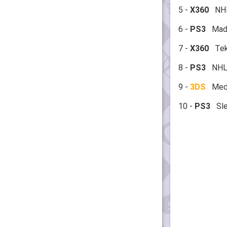
5 -
X360
NHL 
6 -
PS3
Madd
7 -
X360
Tekk
8 -
PS3
NHL 
9 -
3DS
Medal
10 -
PS3
Slee