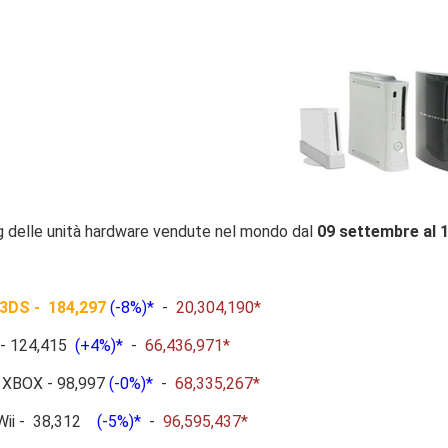
ng delle unità hardware vendute nel mondo dal
09 settembre al 
 3DS - 184,297
(-8%)*
-
20,304,190*
 - 124,415
(+4%)*
-
66,436,971*
t XBOX - 98,997
(-0%)*
-
68,335,267*
 Wii - 38,312
(-5%)*
-
96,595,437*