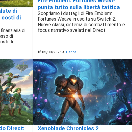
Fire Emblem: Fortunes Weave
punta tutto sulla libertà tattica
alute di
Scopriamo i dettagli di Fire Emblem:
 costi di
Fortunes Weave in uscita su Switch 2.
Nuove classi, sistema di combattimento e
focus narrativo svelati nel Direct.
finanziaria di
esso di
osti di
05/08/2026
Caribe
Xenoblade Chronicles 2
do Direct: