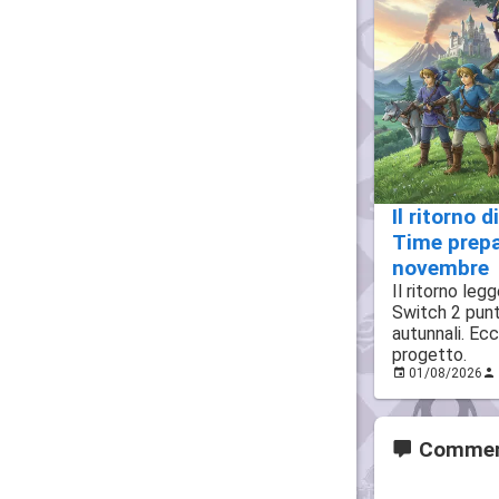
Il ritorno 
Time prepar
novembre
Il ritorno leg
Switch 2 punta
autunnali. Ec
progetto.
01/08/2026
Commen