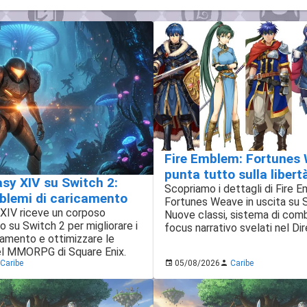
Fire Emblem: Fortunes
punta tutto sulla libert
asy XIV su Switch 2:
Scopriamo i dettagli di Fire 
roblemi di caricamento
Fortunes Weave in uscita su 
 XIV riceve un corposo
Nuove classi, sistema di com
 su Switch 2 per migliorare i
focus narrativo svelati nel Dir
camento e ottimizzare le
el MMORPG di Square Enix.
Caribe
05/08/2026
Caribe