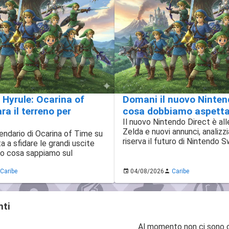
di Hyrule: Ocarina of
Domani il nuovo Ninten
a il terreno per
cosa dobbiamo aspetta
Il nuovo Nintendo Direct è all
Zelda e nuovi annunci, analizz
gendario di Ocarina of Time su
riserva il futuro di Nintendo S
 a sfidare le grandi uscite
co cosa sappiamo sul
Caribe
04/08/2026
Caribe
ti
Al momento non ci sono