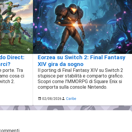
Eorzea su Switch 2: Final Fantasy
do Direct:
XIV gira da sogno
rci?
Il porting di Final Fantasy XIV su Switch 2
e porte. Tra
stupisce per stabilità e comparto grafico.
iamo cosa ci
Scopri come l'MMORPG di Square Enix si
witch 2.
comporta sulla console Nintendo.
02/08/2026
Caribe
 commenti