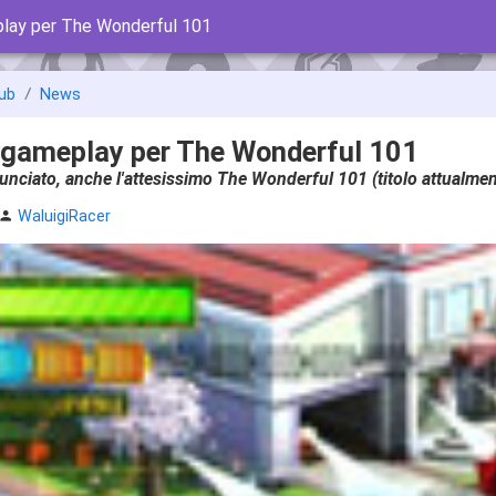
play per The Wonderful 101
ub
News
i gameplay per The Wonderful 101
nciato, anche l'attesissimo The Wonderful 101 (titolo attualmen
WaluigiRacer