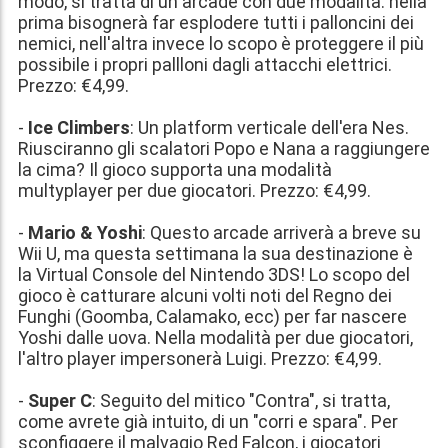
modo, si tratta di un arcade con due modalità: nella
prima bisognerà far esplodere tutti i palloncini dei
nemici, nell'altra invece lo scopo è proteggere il più
possibile i propri pallloni dagli attacchi elettrici.
Prezzo:
€4,99
.
-
Ice Climbers
: Un platform verticale dell'era Nes.
Riusciranno gli scalatori Popo e Nana a raggiungere
la cima? Il gioco supporta una modalità
multyplayer per due giocatori. Prezzo:
€4,99
.
-
Mario & Yoshi
: Questo arcade arriverà a breve su
Wii U, ma questa settimana la sua destinazione è
la Virtual Console del Nintendo 3DS! Lo scopo del
gioco è catturare alcuni volti noti del Regno dei
Funghi (Goomba, Calamako, ecc) per far nascere
Yoshi dalle uova. Nella modalità per due giocatori,
l'altro player impersonerà Luigi. Prezzo:
€4,99
.
-
Super C
: Seguito del mitico "Contra", si tratta,
come avrete già intuito, di un "corri e spara". Per
sconfiggere il malvagio Red Falcon, i giocatori