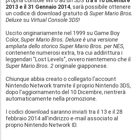
propria console Wii U ad un 3DS
tra il 10 Dicembre
2013 e il 31 Gennaio 2014
, sarà possibile ottenere
un
codice di download gratuito di
Super Mario Bros.
Deluxe
su
Virtual Console 3DS
!
Uscito originariamente nel 1999 su Game Boy
Color,
Super Mario Bros. Deluxe
è una versione
ampliata dello storico Super Mario Bros. per NES
,
contenente numerosi extra, tra cui addirittura i
leggendari "Lost Levels", ovvero nientemeno che il
Super Mario Bros. 2
originale giapponese.
Chiunque abbia creato o collegato l'account
Nintendo Network tramite il proprio Nintendo 3DS,
dopo l'aggiornamento del 10 Dicembre, rientrerà
automaticamente nella promozione.
I codici download saranno inviati tra il 13 e il 28
febbraio 2014
all'indirizzo e-mail associato al
proprio Nintendo Network ID.