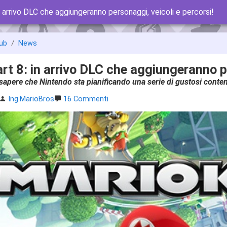
n arrivo DLC che aggiungeranno personaggi, veicoli e percorsi!
ub
News
rt 8: in arrivo DLC che aggiungeranno pe
 sapere che Nintendo sta pianificando una serie di gustosi conten
Ing.MarioBros
16 Commenti