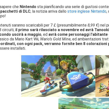
 sapere che
Nintendo
sta pianificando una serie di gustosi cont
 pacchetti di DLC
; la notizia arriva dallo
store inglese Nintendo
,
mpo!
ntenuti saranno scaricabili per 7 £ (presumibilmente
8,99 €
) nel 
 circuiti
;
il primo sarà rilasciato a novembre
ed avrà Tanooki
econdo uscirà a maggio
, ed
avrà come personaggi l'abitante 
lassico da Mario Kart Wii,
Wario’s Gold Mine
, ed ambientazioni tra
ordinati, con ogni pack, verranno fornite ben 8 colorazioni 
sere installati.