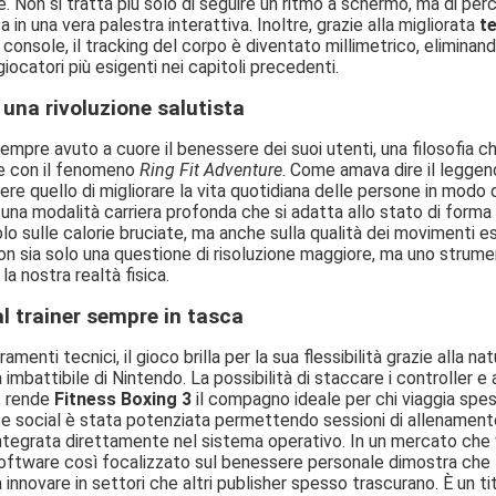
 Non si tratta più solo di seguire un ritmo a schermo, ma di perc
a in una vera palestra interattiva. Inoltre, grazie alla migliorata
t
 console, il tracking del corpo è diventato millimetrico, eliminand
giocatori più esigenti nei capitoli precedenti.
i una rivoluzione salutista
mpre avuto a cuore il benessere dei suoi utenti, una filosofia ch
e con il fenomeno
Ring Fit Adventure
. Come amava dire il leggen
re quello di migliorare la vita quotidiana delle persone in modo 
una modalità carriera profonda che si adatta allo stato di forma
o sulle calorie bruciate, ma anche sulla qualità dei movimenti es
n sia solo una questione di risoluzione maggiore, ma uno strume
la nostra realtà fisica.
l trainer sempre in tasca
oramenti tecnici, il gioco brilla per la sua flessibilità grazie alla 
 imbattibile di Nintendo. La possibilità di staccare i controller
, rende
Fitness Boxing 3
il compagno ideale per chi viaggia spess
 social è stata potenziata permettendo sessioni di allenamento s
ntegrata direttamente nel sistema operativo. In un mercato che v
n software così focalizzato sul benessere personale dimostra che 
 innovare in settori che altri publisher spesso trascurano. È un t