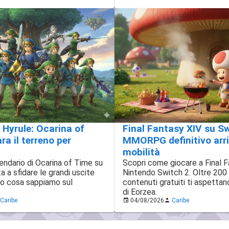
di Hyrule: Ocarina of
Final Fantasy XIV su Swi
a il terreno per
MMORPG definitivo arri
mobilità
gendario di Ocarina of Time su
Scopri come giocare a Final 
 a sfidare le grandi uscite
Nintendo Switch 2. Oltre 200 
co cosa sappiamo sul
contenuti gratuiti ti aspetta
di Eorzea.
Caribe
04/08/2026
Caribe