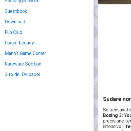
Sondaggiolandia
Guestbook
Download
Fun Club
Forum Legacy
Mario's Game Corner
Rareware Section
Sito dei Drupacei
Sudare non
Se pensavate 
Boxing 3: Yo
precisione tec
intensivo il
fe