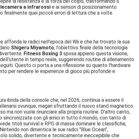
epire la resistenza e la forza del colpo, trasformando il
elecamera a infrarossi
e ai sensori di posizionamento
o finalmente quei piccoli errori di lettura che a volte
e affonda le radici nell'epoca del Wii e che ha trovato la sua
dario
Shigeru Miyamoto
, l'obiettivo finale della tecnologia
divertente.
Fitness Boxing 3
sposa appieno questa visione,
 dell'utente in tempo reale, suggerendo routine di allenamento
eguiti. Questo ci porta a una riflessione su quanto l'hardware
nto per rendere le esperienze di gioco più profonde e
natura ibrida della console che, nel 2026, continua a essere il
 e allenarsi ovunque, magari sfruttando il nuovo stand magnetico
o ma non vuole rinunciare alla propria routine. D'altro canto,
incronizzate con gli amici in tutto il mondo, con tanto di
ede titoli survival e RPG di massa dominare le classifiche,
Nintendo non dimentica le sue radici "Blue Ocean",
itolo solido, divertente e tecnicamente ineccepibile che