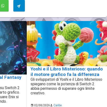
Yoshi e il Libro Misterioso: quando
il motore grafico fa la differenza
al Fantasy
Gli sviluppatori di Yoshi e il Libro Misterioso
spiegano come la potenza di Switch 2
V su Switch 2
abbia permesso di superare ogni limite
rto grafico.
creativo.
are Enix si
ndo.
02/08/2026
Caribe