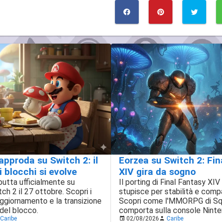
Eorzea su Switch 2: Fin
approda su Switch 2: il
XIV gira da sogno
 blocchi si evolve
Il porting di Final Fantasy XI
utta ufficialmente su
stupisce per stabilità e compa
h 2 il 27 ottobre. Scopri i
Scopri come l'MMORPG di Squ
aggiornamento e la transizione
comporta sulla console Ninte
 del blocco.
Caribe
02/08/2026
Caribe