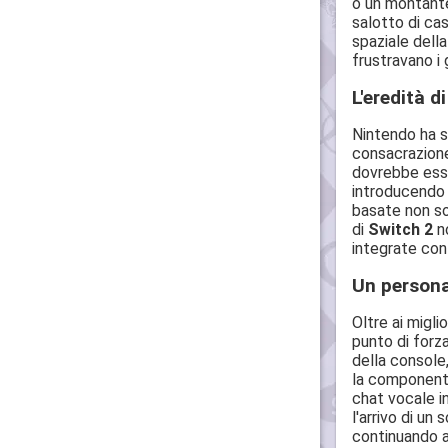
o un montante.
salotto di cas
spaziale della
frustravano i 
L'eredità d
Nintendo ha se
consacrazion
dovrebbe esse
introducendo 
basate non sol
di
Switch 2
no
integrate con 
Un persona
Oltre ai migli
punto di forza
della console
la componente
chat vocale i
l'arrivo di u
continuando a