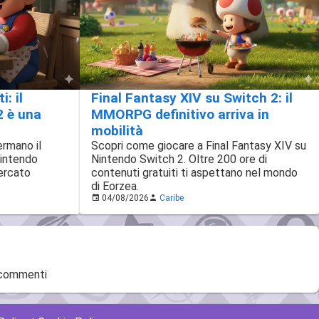
: il
Final Fantasy XIV su Switch 2: il
2 è una
MMORPG definitivo arriva in
mobilità
ermano il
Scopri come giocare a Final Fantasy XIV su
Nintendo
Nintendo Switch 2. Oltre 200 ore di
ercato
contenuti gratuiti ti aspettano nel mondo
di Eorzea.
04/08/2026
Caribe
 commenti