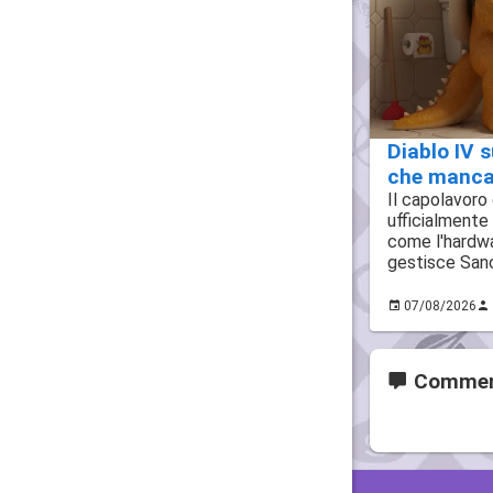
Diablo IV s
che mancav
Il capolavoro
ufficialmente
come l'hardwa
gestisce San
07/08/2026
Commen