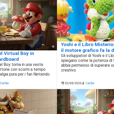
Yoshi e il Libro Misteri
il motore grafico fa la 
el Virtual Boy in
Gli sviluppatori di Yoshi e il L
ardboard
spiegano come la potenza di 
ual Boy torna in una veste
abbia permesso di superare og
artone con sconti a tempo
creativo.
algia pura per i fan Nintendo.
Caribe
02/08/2026
Caribe