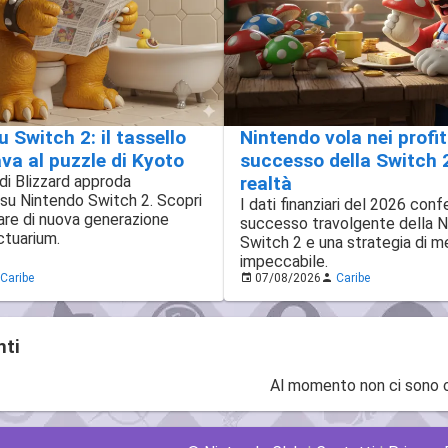
u Switch 2: il tassello
Nintendo vola nei profitti
a al puzzle di Kyoto
successo della Switch 
 di Blizzard approda
realtà
 su Nintendo Switch 2. Scopri
I dati finanziari del 2026 conf
re di nuova generazione
successo travolgente della 
ctuarium.
Switch 2 e una strategia di m
impeccabile.
Caribe
07/08/2026
Caribe
ti
Al momento non ci sono