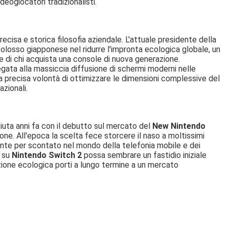
eogiocatori tradizionalisti.
cisa e storica filosofia aziendale. L'attuale presidente della
olosso giapponese nel ridurre l'impronta ecologica globale, un
e di chi acquista una console di nuova generazione.
egata alla massiccia diffusione di schermi moderni nelle
la precisa volontà di ottimizzare le dimensioni complessive del
azionali.
iuta anni fa con il debutto sul mercato del
New Nintendo
zione. All'epoca la scelta fece storcere il naso a moltissimi
ente per scontato nel mondo della telefonia mobile e dei
o su
Nintendo Switch 2
possa sembrare un fastidio iniziale
izione ecologica porti a lungo termine a un mercato