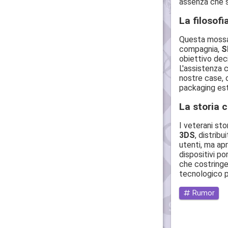
assenza che st
La filosofi
Questa mossa 
compagnia,
S
obiettivo dec
L'assistenza 
nostre case, 
packaging este
La storia c
I veterani st
3DS
, distrib
utenti, ma ap
dispositivi po
che costringe
tecnologico pi
Rumor