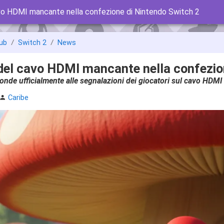
cavo HDMI mancante nella confezione di Nintendo Switch 2
ub
Switch 2
News
o del cavo HDMI mancante nella confezio
onde ufficialmente alle segnalazioni dei giocatori sul cavo HDM
Caribe