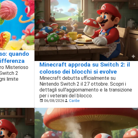
oso: quando
differenza
Minecraft approda su Switch 2: il
ibro Misterioso
colosso dei blocchi si evolve
Switch 2
Minecraft debutta ufficialmente su
ni limite
Nintendo Switch 2 il 27 ottobre. Scopri i
dettagli sull'aggiornamento e la transizione
per i veterani del blocco.
06/08/2026
Caribe