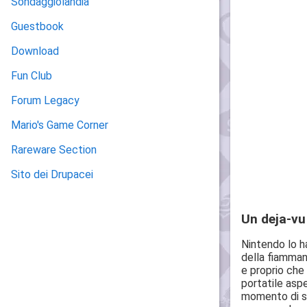
Sondaggiolandia
Guestbook
Download
Fun Club
Forum Legacy
Mario's Game Corner
Rareware Section
Sito dei Drupacei
Un deja-vu
Nintendo lo ha
della fiamma
e proprio che
portatile asp
momento di sm