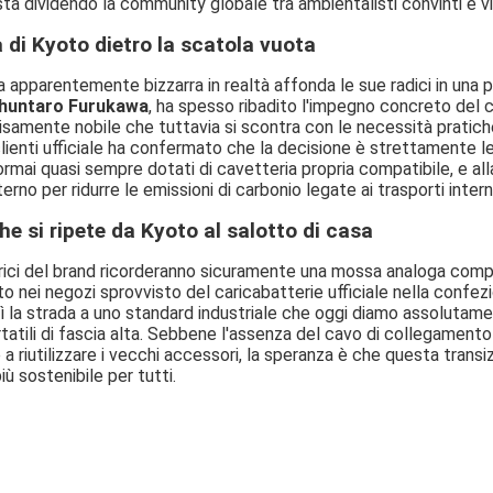
a dividendo la community globale tra ambientalisti convinti e vid
a di Kyoto dietro la scatola vuota
apparentemente bizzarra in realtà affonda le sue radici in una pre
huntaro Furukawa
, ha spesso ribadito l'impegno concreto del c
isamente nobile che tuttavia si scontra con le necessità pratich
clienti ufficiale ha confermato che la decisione è strettamente l
ormai quasi sempre dotati di cavetteria propria compatibile, e al
rno per ridurre le emissioni di carbonio legate ai trasporti intern
he si ripete da Kyoto al salotto di casa
orici del brand ricorderanno sicuramente una mossa analoga comp
uito nei negozi sprovvisto del caricabatterie ufficiale nella confe
rì la strada a uno standard industriale che oggi diamo assolutam
rtatili di fascia alta. Sebbene l'assenza del cavo di collegament
 a riutilizzare i vecchi accessori, la speranza è che questa trans
ù sostenibile per tutti.