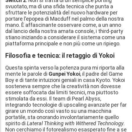
Switch 2
. Non si tratta di un semplice porting
svuotato, ma di una sfida tecnica che punta a
sfruttare le potenzialità del nuovo hardware per
portare l'epopea di Macduff nel palmo della nostra
mano. È affascinante osservare come, a un anno
dal lancio della nostra amata console, i third-party
stiano iniziando a considerare il sistema come una
piattaforma principale e non più come un ripiego.
Filosofia e tecnica: il retaggio di Yokoi
Questa spinta verso la potenza pura mi riporta alla
mente le parole di
Gunpei Yokoi
, il padre del Game
Boy e di tante intuizioni geniali in casa Kyoto. Yokoi
sosteneva sempre che la creatività non dovesse
essere soffocata dai limiti tecnici, ma piuttosto
stimolata da essi. Il team di Pearl Abyss,
integrando tecnologie di upscaling avanzate per far
girare un mondo così vasto su una macchina
portatile, sta onorando involontariamente quello
spirito di
Lateral Thinking with Withered Technology
.
Non cerchiamo il fotorealismo esasperato fine a se