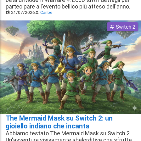
partecipare all'evento bellico più atteso dell'anno.
21/07/2026
Caribe
Switch 2
The Mermaid Mask su Switch 2: un
gioiello indiano che incanta
Abbiamo testato The Mermaid Mask su Switch 2.
Un'avventura visivamente sbalorditiva che sfrutta