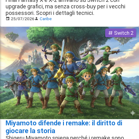
upgrade grafici, ma senza cross-buy per i vecchi
possessori. Scopri i dettagli tecnici.
25/07/2026
Caribe
Switch 2
Miyamoto difende i remake: il diritto di
giocare la storia
Shigeru Miyamoto spiega perché i remake sono