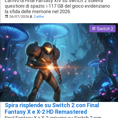
L'arrivo di Final Fantasy XIV su Switch 2 solleva
questioni di spazio: i 117 GB del gioco evidenziano
la sfida delle memorie nel 2026.
26/07/2026
Caribe
Switch 2
Spira risplende su Switch 2 con Final
Fantasy X e X-2 HD Remastered
Final Fantasy X e X-2 arrivano su Switch 2 con