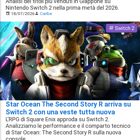
Analisi dei titoli più venduti in Giappone su
Nintendo Switch 2 nella prima metà del 2026.
18/07/2026
Caribe
Switch 2
Star Ocean The Second Story R arriva su
Switch 2 con una veste tutta nuova
L'RPG di Square Enix approda su Switch 2.
Analizziamo le performance e il comparto tecnico
di Star Ocean: The Second Story R sulla nuova
console.