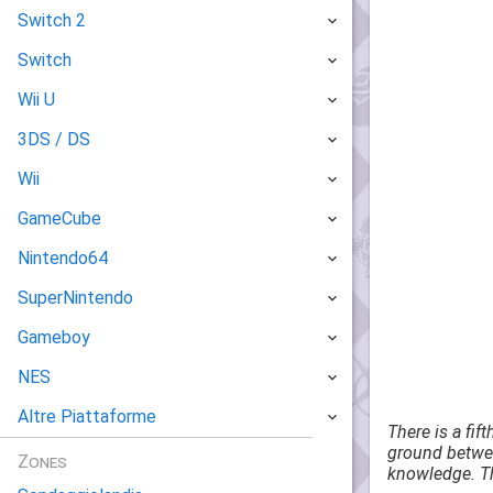
Switch 2
Switch
Wii U
3DS / DS
Wii
GameCube
Nintendo64
SuperNintendo
Gameboy
NES
Altre Piattaforme
There is a fif
ground betwee
Zones
knowledge. Th