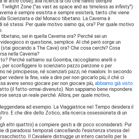
 le altre cose), alla ricerca di ciò che hanno sempre
Twilight Zone ("as vast as space and as timeless as infinity")
Caverna è sempre esistita e sempre esisterà, tanto che viene
lla Scienziata e dal Monaco tibetano. La Caverna è
di sé stessi. Per quale motivo siamo qui, ora? Per quale motivo
o.
tibetano, sei in quella Caverna ora? Perché sei un
 videogioco in questione, semplice. Al ché però sorge un
a (stai giocando a The Cave) ora? Che cosa cerchi? Cosa
rsa nella Caverna?
uesto? Perché saltiamo sui Goomba, raccogliamo anelli o
, per sconfiggere lo scienziato pazzo panzone o per
no né principesse, né scienziati pazzi, né maialoni. In secondo
vedere la fine, vale a dire per non giocarlo più, il ché ci
sa avere senso giocare per non giocare più,
abbiamo già visto
fatto (il fatto-ormai-divenuto). Non sappiamo bene rispondere.
Eroe senza un reale perché. Allora, per quale motivo,
 leggendaria ad esempio. La Viaggiatrice nel Tempo desidera il
ltro. E che dire dello Zotico, alla ricerca ossessionata di un
?
i altri quattro) a compiere gesti a dir poco sconsiderati. Pur
serie di paradossi temporali cancellando l'esistenza stessa del
rsacchiotto. Il Cavaliere distrugge un intero castello per la