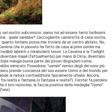
i, nel nostro subconscio: siamo noi ad essere tanto bellissimi
Zone... quale sarebbe? L'accogliente cameretta di casa nostra,
 quanto lontano possa mai trovarsi da un centro abitato. No,
Caverna che in passato ha fatto da casa ai primi uomini ma
dibili labirinti o mirabolanti tesori. La Caverna è la Twilight
di diventare maiali (fattualmente) per mano di Circe, diventano
iclope mangia buona parte dei poveri disgraziati come,
rebbe inimicato Poseidone: "uomini" nemici degli dei sono più
 schiavo prende coscienza del suo essere Uomo e del mondo per
nde la natura contradditoria tipicamente umana. Ancora,
ra realtà e fantasia (o fantasia e realtà?). Forster fa perdere
e il loro raziocinio, la faccia positiva della medaglia "Uomo"
Zone).