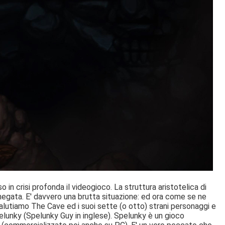
 in crisi profonda il videogioco. La struttura aristotelica di
 negata. E' davvero una brutta situazione: ed ora come se ne
Salutiamo The Cave ed i suoi sette (o otto) strani personaggi e
elunky (Spelunky Guy in inglese). Spelunky è un gioco