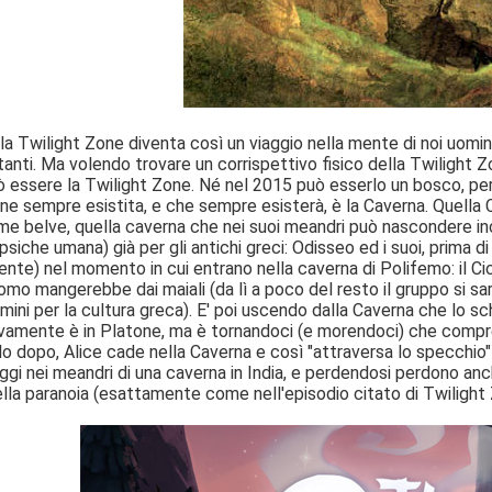
la Twilight Zone diventa così un viaggio nella mente di noi uomin
tanti. Ma volendo trovare un corrispettivo fisico della Twilight 
ò essere la Twilight Zone. Né nel 2015 può esserlo un bosco, per
one sempre esistita, e che sempre esisterà, è la Caverna. Quella 
me belve, quella caverna che nei suoi meandri può nascondere incre
psiche umana) già per gli antichi greci: Odisseo ed i suoi, prima 
mente) nel momento in cui entrano nella caverna di Polifemo: il C
omo mangerebbe dai maiali (da lì a poco del resto il gruppo si sa
mini per la cultura greca). E' poi uscendo dalla Caverna che lo
amente è in Platone, ma è tornandoci (e morendoci) che compre
 dopo, Alice cade nella Caverna e così "attraversa lo specchio" f
ggi nei meandri di una caverna in India, e perdendosi perdono anch
lla paranoia (esattamente come nell'episodio citato di Twilight 