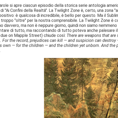
ole si apre ciascun episodio della storica serie antologia america
di "Ai Confini della Realtà". La Twilight Zone è, certo, una zona "ai 
positivo: è qualcosa di incredibile, è bello per questo. Ma il Su
 troppo "oltre" per la nostra comprensibile. La Twilight Zone è co
o davvero, ma non è neppure giorno, quindi non siamo nemmeno al
tare di tutto, ma raccontando di tutto poteva anche palesare il l
 due on Mapple Street) chiude così:
There are weapons that are s
 For the record, prejudices can kill — and suspicion can destroy
 its own — for the children — and the children yet unborn. And the 
.