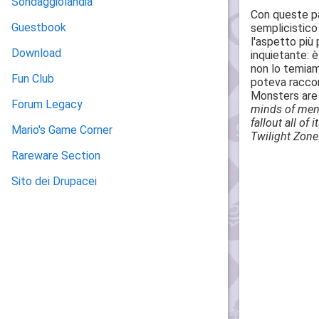
Sondaggiolandia
Con queste par
Guestbook
semplicistico 
l'aspetto più 
Download
inquietante: è
non lo temiam
Fun Club
poteva raccon
Monsters are
Forum Legacy
minds of men.
fallout all of
Mario's Game Corner
Twilight Zone
Rareware Section
Sito dei Drupacei