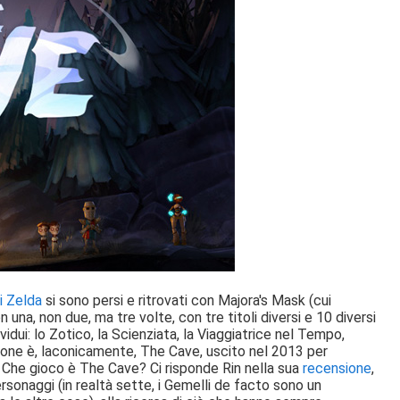
i Zelda
si sono persi e ritrovati con Majora's Mask (cui
n una, non due, ma tre volte, con tre titoli diversi e 10 diversi
dui: lo Zotico, la Scienziata, la Viaggiatrice nel Tempo,
estione è, laconicamente, The Cave, uscito nel 2013 per
. Che gioco è The Cave? Ci risponde Rin nella sua
recensione
,
onaggi (in realtà sette, i Gemelli de facto sono un