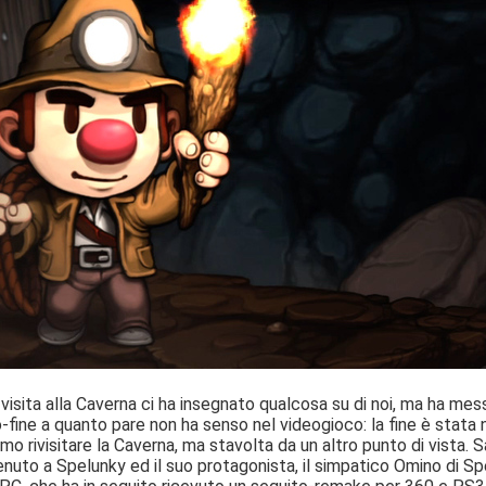
isita alla Caverna ci ha insegnato qualcosa su di noi, ma ha messo
po-fine a quanto pare non ha senso nel videogioco: la fine è stata
o rivisitare la Caverna, ma stavolta da un altro punto di vista. 
enuto a Spelunky ed il suo protagonista, il simpatico Omino di Sp