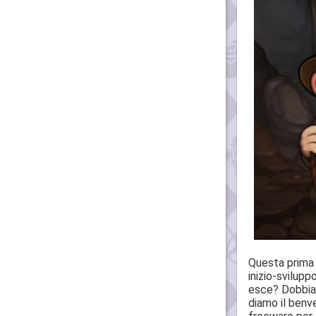
Questa prima v
inizio-svilup
esce? Dobbiam
diamo il benv