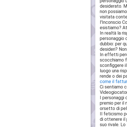
personaggio un
desiderato. M
non possiamo 
visitata cont
l'Inconscio C
esistiamo? At
In realtà la 
personaggio d
dubbio: per q
desideri? Non
In effetti pe
scocchiamo fr
sconfiggere il
luogo una risp
rende o dei p
come il fattu
Ci sentiamo co
Videogiocatore
I personaggi 
premio per il 
orsetto di pel
Il feticismo 
di ottenere il
suo rivale. Lo