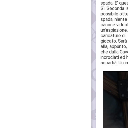
spada. E' que
Sì. Seconda la
possibile otte
spada, niente
canone videolu
un'espiazione
caricature di
giocato. Sarà 
alla, appunto,
che dalla Cave
incrociati ed
accadrà. Un i