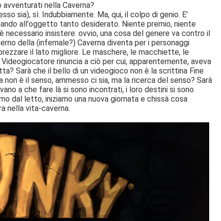
 avventurati nella Caverna?
so sia), sì. Indubbiamente. Ma, qui, il colpo di genio. E'
nciando all'oggetto tanto desiderato. Niente premio, niente
 necessario insistere: ovvio, una cosa del genere va contro il
terno della (infernale?) Caverna diventa per i personaggi
rezzare il lato migliore. Le maschere, le macchiette, le
l Videogiocatore rinuncia a ciò per cui, apparentemente, aveva
a? Sarà che il bello di un videogioco non è la scrittina Fine
ta non è il senso, ammesso ci sia, ma la ricerca del senso? Sarà
o a che fare là si sono incontrati, i loro destini si sono
mo dal letto, iniziamo una nuova giornata e chissà cosa
a nella vita-caverna.