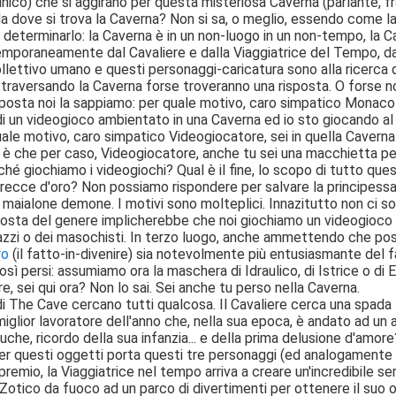
ico) che si aggirano per questa misteriosa Caverna (parlante, fra
a dove si trova la Caverna? Non si sa, o meglio, essendo come la 
determinarlo: la Caverna è in un non-luogo in un non-tempo, la 
emporaneamente dal Cavaliere e dalla Viaggiatrice del Tempo, da
ollettivo umano e questi personaggi-caricatura sono alla ricerca 
traversando la Caverna forse troveranno una risposta. O forse n
risposta noi la sappiamo: per quale motivo, caro simpatico Monaco 
i un videogioco ambientato in una Caverna ed io sto giocando al
uale motivo, caro simpatico Videogiocatore, sei in quella Cavern
 è che per caso, Videogiocatore, anche tu sei una macchietta pe
rché giochiamo i videogiochi? Qual è il fine, lo scopo di tutto q
ecce d'oro? Non possiamo rispondere per salvare la principessa
 maialone demone. I motivi sono molteplici. Innazitutto non ci so
osta del genere implicherebbe che noi giochiamo un videogioco per 
azzi o dei masochisti. In terzo luogo, anche ammettendo che pos
ro
(il fatto-in-divenire) sia notevolmente più entusiasmante del 
sì persi: assumiamo ora la maschera di Idraulico, di Istrice o di 
, sei qui ora? Non lo sai. Sei anche tu perso nella Caverna.
di The Cave cercano tutti qualcosa. Il Cavaliere cerca una spada
miglior lavoratore dell'anno che, nella sua epoca, è andato ad un a
uche, ricordo della sua infanzia... e della prima delusione d'amore
per questi oggetti porta questi tre personaggi (ed analogamente gl
 premio, la Viaggiatrice nel tempo arriva a creare un'incredibile 
 Zotico da fuoco ad un parco di divertimenti per ottenere il suo o