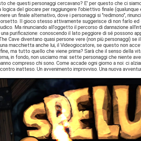
sto che questi personaggi cercavano? E' per questo che ci siamo
 logica del giocare per raggiungere l'obiettivo finale (qualunque es
nere un finale alternativo, dove i personaggi si "redimono", rinu
 orsetto. Il gioco stesso attivamente suggerisce di non farlo ed è
dico. Ma rinunciando all'oggetto il percorso di dannazione all'in
, una purificazione: conoscendo il lato peggiore di sé possono app
 The Cave diventano quasi persone vere (non più personaggi) se i
una macchietta anche lui, il Videogiocatore, se questo non accett
 fine, ma tutto quello che viene prima? Sarà che il senso della vi
rna, in fondo, non usciamo mai: sette personaggi che niente avevan
 hanno compreso chi sono. Come accade ogni giorno a noi: ci alzia
ncontro inatteso. Un avvenimento improvviso. Una nuova avventur