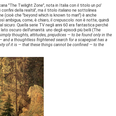
na "The Twilight Zone", nota in Italia con il titolo un po'
confini della realtà", ma il titolo italiano ne sottolinea
blime (cioè che "beyond which is known to man") è anche
sì ambigua, come, è chiaro, il crepuscolo: non è notte, quindi
 sicuro. Quella serie TV negli anni 60 era fantastica perché
ato oscuro dell'umanità: uno degli episodi più belli (The
imply thoughts, attitudes, prejudices — to be found only in the
 — and a thoughtless frightened search for a scapegoat has a
pity of it is — that these things cannot be confined — to the