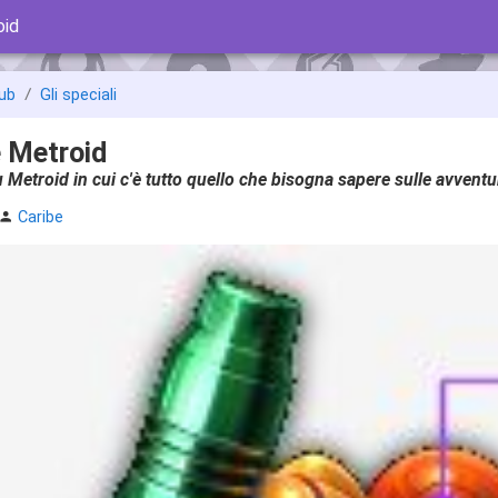
oid
ub
Gli speciali
 Metroid
u Metroid in cui c'è tutto quello che bisogna sapere sulle avvent
Caribe