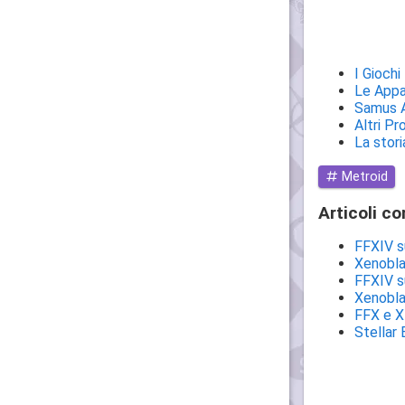
I Giochi
Le Appar
Samus 
Altri Pr
La stori
Metroid
Articoli co
FFXIV s
Xenobla
FFXIV s
Xenobla
FFX e X
Stellar 