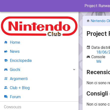
Project Runwa
Nintendo Cl
Project
Home
Data distr
News
18/06/
Console
Enciclopedia
Wii
Giochi
Recensio
Argomenti
Non ci sono r
Club + Blog
Consigli 
Forum
Non ci sono c
Consoles