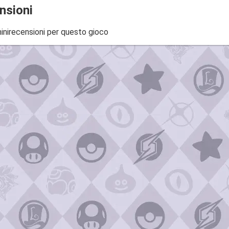
nsioni
inirecensioni per questo gioco