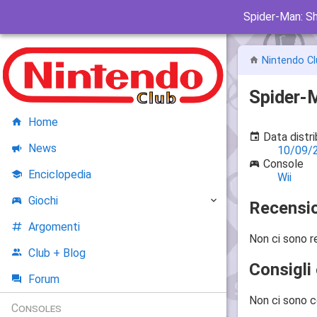
Spider-Man: S
Nintendo Cl
Spider-
Home
Data distr
News
10/09/
Console
Enciclopedia
Wii
Giochi
Recensio
Argomenti
Non ci sono r
Club + Blog
Consigli 
Forum
Non ci sono c
Consoles