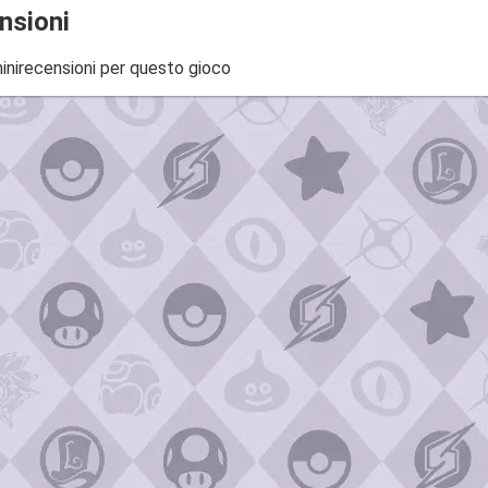
nsioni
inirecensioni per questo gioco