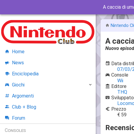
A caccia di um
Nintendo Cl
A caccia
Nuovo episod
Home
News
Data distr
07/03/
Enciclopedia
Console
Wii
Giochi
Editore
THQ
Argomenti
Sviluppato
Locomo
Club + Blog
Prezzo
€ 59
Forum
Recensio
Consoles