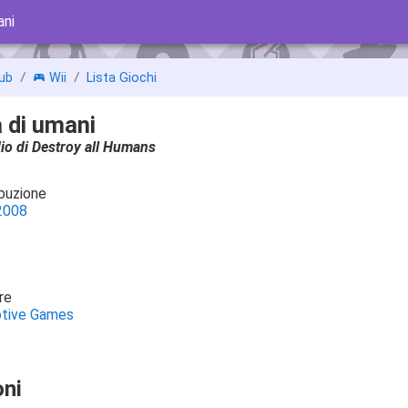
ani
ub
Wii
Lista Giochi
 di umani
io di Destroy all Humans
ibuzione
2008
re
tive Games
ni