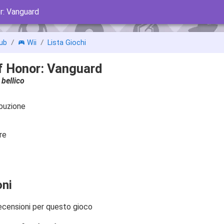
r: Vanguard
ub
Wii
Lista Giochi
f Honor: Vanguard
bellico
ibuzione
re
ni
ecensioni per questo gioco