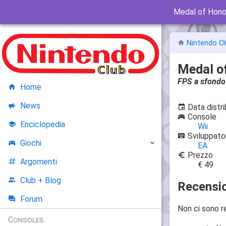
Medal of Hono
Nintendo Cl
Medal o
FPS a sfondo 
Home
News
Data distr
Console
Enciclopedia
Wii
Sviluppato
Giochi
EA
Prezzo
Argomenti
€ 49
Club + Blog
Recensio
Forum
Non ci sono r
Consoles