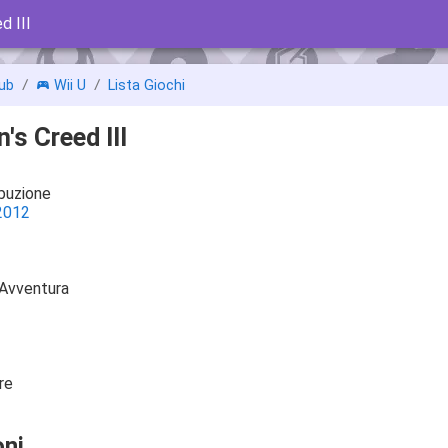
d III
ub
Wii U
Lista Giochi
's Creed III
ibuzione
2012
 Avventura
re
ni