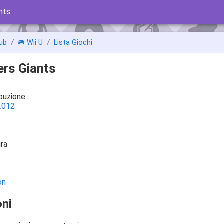
nts
ub
Wii U
Lista Giochi
ers Giants
ibuzione
2012
ra
on
ni