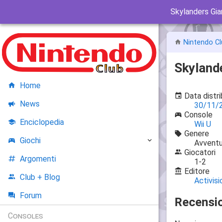
Skylanders Gia
Nintendo Cl
Skyland
Home
Data distr
News
30/11/
Console
Enciclopedia
Wii U
Genere
Giochi
Avventu
Giocatori
Argomenti
1-2
Editore
Club + Blog
Activisi
Forum
Recensio
Consoles