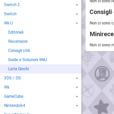
Non ci sono r
Switch 2
Consigli 
Switch
Non ci sono c
Wii U
Editoriali
Minirece
Recensioni
Non ci sono m
Consigli Utili
Guide e Soluzioni WiiU
Lista Giochi
3DS / DS
Wii
GameCube
Nintendo64