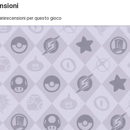
nsioni
inirecensioni per questo gioco