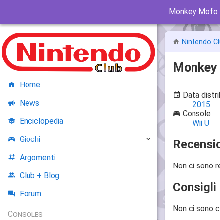
Monkey Mofo
Nintendo Cl
Monkey
Home
Data distr
News
2015
Console
Enciclopedia
Wii U
Giochi
Recensio
Argomenti
Non ci sono r
Club + Blog
Consigli 
Forum
Non ci sono c
Consoles