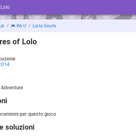
 Lolo
ub
Wii U
Lista Giochi
res of Lolo
ibuzione
2014
, Adventure
ni
ecensioni per questo gioco
e soluzioni