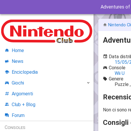
Adventures of
Nintendo Cl
Adventu
Home
Data distr
News
15/05/
Console
Enciclopedia
Wii U
Genere
Giochi
Puzzle 
Argomenti
Recensio
Club + Blog
Non ci sono r
Forum
Consigli 
Consoles