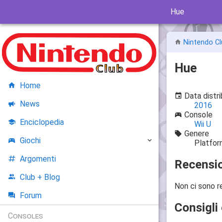
Hue
Nintendo Cl
Hue
Home
Data distr
News
2016
Console
Enciclopedia
Wii U
Genere
Giochi
Platfor
Argomenti
Recensio
Club + Blog
Non ci sono r
Forum
Consigli 
Consoles