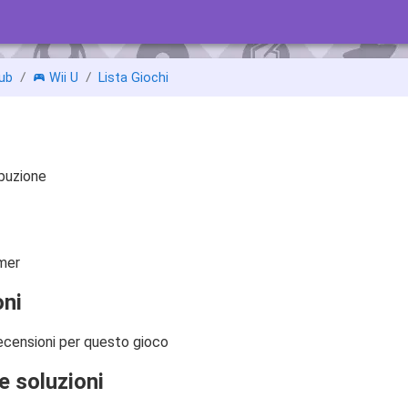
ub
Wii U
Lista Giochi
ibuzione
mer
ni
ecensioni per questo gioco
e soluzioni