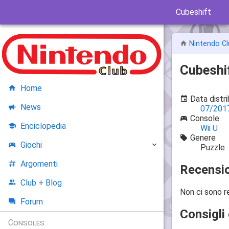
Cubeshift
Nintendo Cl
Cubeshi
Home
Data distr
News
07/201
Console
Enciclopedia
Wii U
Genere
Giochi
Puzzle
Argomenti
Recensio
Club + Blog
Non ci sono r
Forum
Consigli 
Consoles