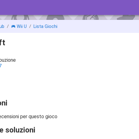
ub
Wii U
Lista Giochi
ft
ibuzione
7
ni
ecensioni per questo gioco
e soluzioni