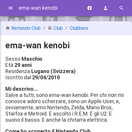
ema-wan kenobi
Nintendo Club
Club
Clubbers
ema-wan kenobi
Sesso
Maschio
Età
29 anni
Residenza
Lugano (Svizzera)
Iscritto dal
29/04/2010
Mi descrivo...
Salve a tutti, sono ema-wan kenobi. Per chi non mi
conosce adoro scherzare, sono un Apple-User, e,
ovviamente, amo Nintendo, Zelda, Mario Bros,
Starfox e Metroid. E ascolto i R.E.M. E gli U2. E
suono il basso. E anche la chitarra elettrica.
Come ho scoperto il Nintendo Club...