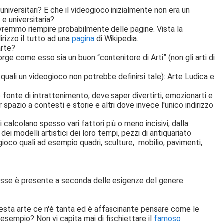
niversitari? E che il videogioco inizialmente non era un
 e universitaria?
dovremmo riempire probabilmente delle pagine. Vista la
irizzo il tutto ad una
pagina
di Wikipedia.
arte?
rge come esso sia un buon “contenitore di Arti” (non gli arti di
quali un videogioco non potrebbe definirsi tale): Arte Ludica e
fonte di intrattenimento, deve saper divertirti, emozionarti e
spazio a contesti e storie e altri dove invece l'unico indirizzo
 calcolano spesso vari fattori più o meno incisivi, dalla
 modelli artistici dei loro tempi, pezzi di antiquariato
gioco quali ad esempio quadri, sculture, mobilio, pavimenti,
 esse è presente a seconda delle esigenze del genere
questa arte ce n'è tanta ed è affascinante pensare come le
esempio? Non vi capita mai di fischiettare il
famoso