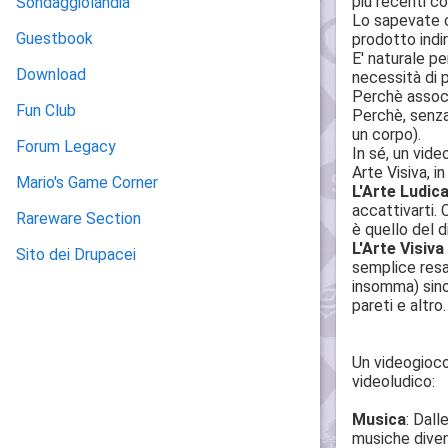
più recenti c
Sondaggiolandia
Lo sapevate c
Guestbook
prodotto indir
E' naturale p
Download
necessità di p
Perchè associ
Fun Club
Perchè, senza 
un corpo).
Forum Legacy
In sé, un vid
Arte Visiva, i
Mario's Game Corner
L'Arte Ludic
accattivarti. 
Rareware Section
è quello del 
L'Arte Visiva
Sito dei Drupacei
semplice resa 
insomma) sino 
pareti e altro.
Un videogioco
videoludico:
Musica
: Dall
musiche diven