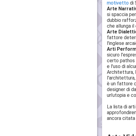
motivetto
di 
Arte Narrati
si spaccia per
dubbio rafforz
che allunga i
Arte Dialett
fattore deter
l'inglese arca
Arti Perform
sicuro l'espr
certo pathos 
e l'uso di alc
Architettura, 
l'architettura
è un fattore 
designer di da
un'utopia e cos
La lista di ar
approfondirem
ancora citata