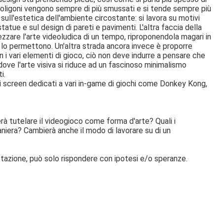
i poligoni vengono sempre di più smussati e si tende sempre più
 sull'estetica dell'ambiente circostante: si lavora su motivi
tatue e sul design di pareti e pavimenti. L'altra faccia della
ezzare l'arte videoludica di un tempo, riproponendola magari in
lo permettono. Un'altra strada ancora invece è proporre
 i vari elementi di gioco, ciò non deve indurre a pensare che
 dove l'arte visiva si riduce ad un fascinoso minimalismo
i.
ari screen dedicati a vari in-game di giochi come Donkey Kong,
erà tutelare il videogioco come forma d'arte? Quali i
iera? Cambierà anche il modo di lavorare su di un
tazione, può solo rispondere con ipotesi e/o speranze.