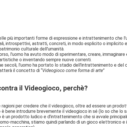
delle più importanti forme di espressione e intrattenimento che l
li, introspettivi, astratti, concreti, in modo esplicito o implicito 
patrimonio culturale dell'umanità.
orso, l'uomo ha avuto modo di sperimentare, creare, immaginare 
rtistiche o inventando sempre nuove correnti.
ue secoli, l'uomo ha portato lo stadio dell'intrattenimento e del 
tterà il concetto di “
Videogioco come forma di arte
”
contra il Videogioco, perchè?
 ragioni per credere che il videogioco, oltre ad essere un prodott
o è bene introdurre brevemente il videogioco in sé (lo so che lo 
 è un prodotto ludico e d'intrattenimento che si avvale princip
 uomo-macchina, stiamo quindi parlando di un gioco elettronico e 