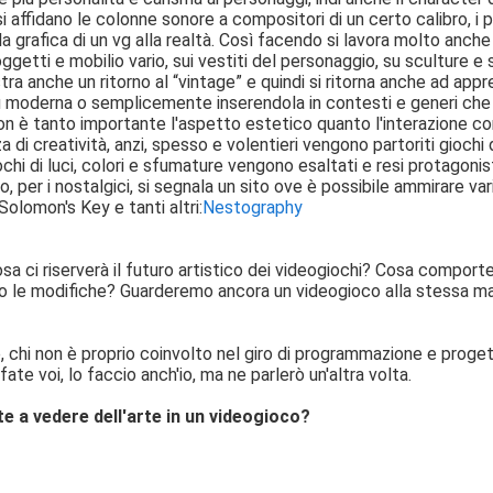
si affidano le colonne sonore a compositori di un certo calibro, 
la grafica di un vg alla realtà. Così facendo si lavora molto anche
ggetti e mobilio vario, sui vestiti del personaggio, su sculture e s
a anche un ritorno al “vintage” e quindi si ritorna anche ad appr
ù moderna o semplicemente inserendola in contesti e generi che 
on è tanto importante l'aspetto estetico quanto l'interazione con
a di creatività, anzi, spesso e volentieri vengono partoriti giochi
chi di luci, colori e sfumature vengono esaltati e resi protagonist
o, per i nostalgici, si segnala un sito ove è possibile ammirare v
olomon's Key e tanti altri:
Nestography
osa ci riserverà il futuro artistico dei videogiochi? Cosa comport
 le modifiche? Guarderemo ancora un videogioco alla stessa man
chi non è proprio coinvolto nel giro di programmazione e proget
ate voi, lo faccio anch'io, ma ne parlerò un'altra volta.
te a vedere dell'arte in un videogioco?