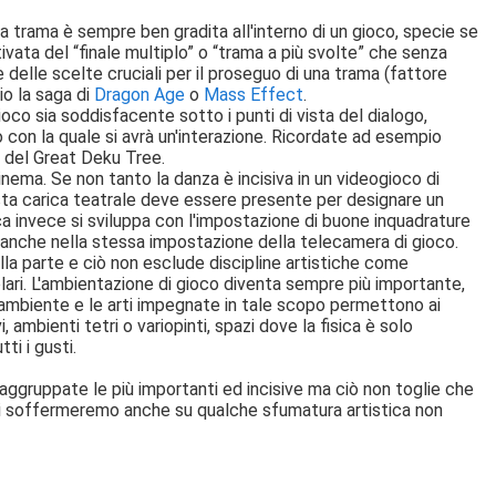
a trama è sempre ben gradita all'interno di un gioco, specie se
ivata del “finale multiplo” o “trama a più svolte” che senza
re delle scelte cruciali per il proseguo di una trama (fattore
io la saga di
Dragon Age
o
Mass Effect
.
oco sia soddisfacente sotto i punti di vista del dialogo,
 con la quale si avrà un'interazione. Ricordate ad esempio
hi del Great Deku Tree.
cinema. Se non tanto la danza è incisiva in un videogioco di
usta carica teatrale deve essere presente per designare un
a invece si sviluppa con l'impostazione di buone inquadrature
ma anche nella stessa impostazione della telecamera di gioco.
ella parte e ciò non esclude discipline artistiche come
icolari. L'ambientazione di gioco diventa sempre più importante,
-ambiente e le arti impegnate in tale scopo permettono ai
ambienti tetri o variopinti, spazi dove la fisica è solo
tti i gusti.
 raggruppate le più importanti ed incisive ma ciò non toglie che
ci soffermeremo anche su qualche sfumatura artistica non