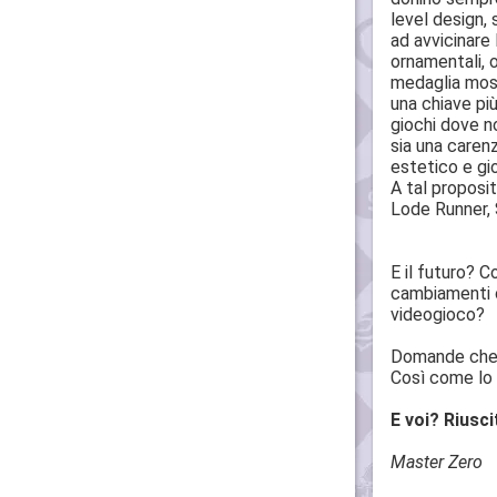
level design, 
ad avvicinare 
ornamentali, o
medaglia mostr
una chiave pi
giochi dove n
sia una carenz
estetico e gio
A tal proposit
Lode Runner, S
E il futuro? C
cambiamenti o
videogioco?
Domande che, 
Così come lo f
E voi? Riusci
Master Zero