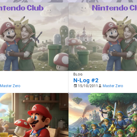
Blog
N-Log #2
Master Zero
15/10/2011
Master Zero