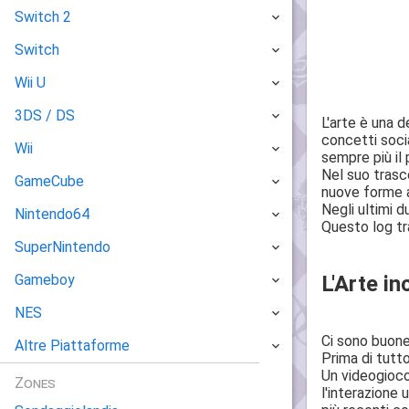
Switch 2
Switch
Wii U
3DS / DS
L'arte è una 
concetti socia
Wii
sempre più il 
Nel suo trasc
GameCube
nuove forme a
Negli ultimi d
Nintendo64
Questo log tra
SuperNintendo
L'Arte in
Gameboy
NES
Ci sono buone
Altre Piattaforme
Prima di tutt
Un videogioco
Zones
l'interazione