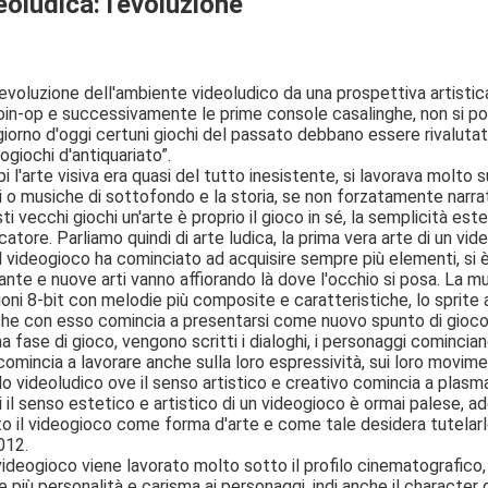
oludica: l'evoluzione
evoluzione dell'ambiente videoludico da una prospettiva artistica
oin-op e successivamente le prime console casalinghe, non si pot
giorno d'oggi certuni giochi del passato debbano essere rivalutati
ogiochi d'antiquariato”.
i l'arte visiva era quasi del tutto inesistente, si lavorava molto
 o musiche di sottofondo e la storia, se non forzatamente narrat
ti vecchi giochi un'arte è proprio il gioco in sé, la semplicità es
iocatore. Parliamo quindi di arte ludica, la prima vera arte di un vid
l videogioco ha cominciato ad acquisire sempre più elementi, si è
ante e nuove arti vanno affiorando là dove l'occhio si posa. La m
uoni 8-bit con melodie più composite e caratteristiche, lo sprit
 che con esso comincia a presentarsi come nuovo spunto di gioco.
 fase di gioco, vengono scritti i dialoghi, i personaggi cominci
i comincia a lavorare anche sulla loro espressività, sui loro mov
lo videoludico ove il senso artistico e creativo comincia a plasma
ri il senso estetico e artistico di un videogioco è ormai palese, ad
to il videogioco come forma d'arte e come tale desidera tutelarlo
012.
videogioco viene lavorato molto sotto il profilo cinematografico, 
 più personalità e carisma ai personaggi, indi anche il character