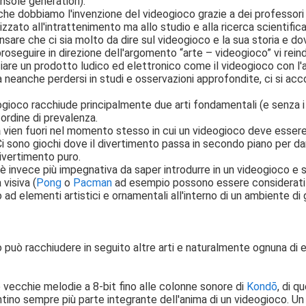
onsole generation).
he dobbiamo l'invenzione del videogioco grazie a dei professori u
izzato all'intrattenimento ma allo studio e alla ricerca scientifica
ensare che ci sia molto da dire sul videogioco e la sua storia e 
roseguire in direzione dell'argomento “arte – videogioco” vi reind
are un prodotto ludico ed elettronico come il videogioco con l'
neanche perdersi in studi e osservazioni approfondite, ci si acco
eogioco racchiude principalmente due arti fondamentali (e senza i 
n ordine di prevalenza.
a
vien fuori nel momento stesso in cui un videogioco deve essere 
Ci sono giochi dove il divertimento passa in secondo piano per dar 
divertimento puro.
è invece più impegnativa da saper introdurre in un videogioco e si
visiva (
Pong
o
Pacman
ad esempio possono essere considerati dei
ad elementi artistici e ornamentali all'interno di un ambiente di 
 può racchiudere in seguito altre arti e naturalmente ognuna di
e vecchie melodie a 8-bit fino alle colonne sonore di
Kondō
, di 
tino sempre più parte integrante dell'anima di un videogioco. Un 