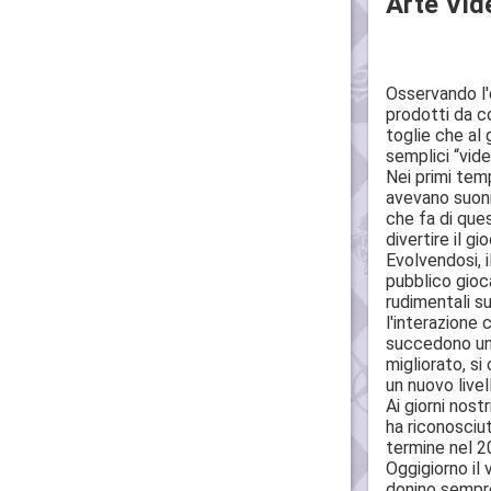
Arte Vide
Osservando l'
prodotti da c
toglie che al 
semplici “vide
Nei primi temp
avevano suoni
che fa di ques
divertire il g
Evolvendosi, i
pubblico gioc
rudimentali s
l'interazione
succedono una
migliorato, s
un nuovo livel
Ai giorni nost
ha riconosciu
termine nel 2
Oggigiorno il 
donino sempre