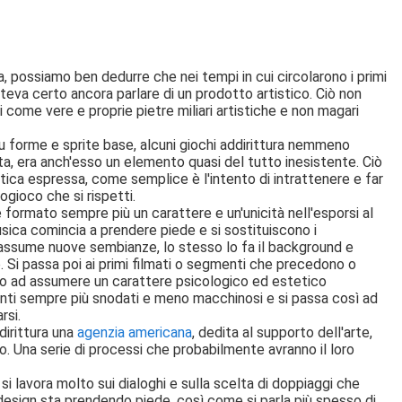
, possiamo ben dedurre che nei tempi in cui circolarono i primi
eva certo ancora parlare di un prodotto artistico. Ciò non
 come vere e proprie pietre miliari artistiche e non magari
 su forme e sprite base, alcuni giochi addirittura nemmeno
a, era anch'esso un elemento quasi del tutto inesistente. Ciò
tetica espressa, come semplice è l'intento di intrattenere e far
eogioco che si rispetti.
 formato sempre più un carattere e un'unicità nell'esporsi al
usica comincia a prendere piede e si sostituiscono i
e assume nuove sembianze, lo stesso lo fa il background e
 Si passa poi ai primi filmati o segmenti che precedono o
ano ad assumere un carattere psicologico ed estetico
imenti sempre più snodati e meno macchinosi e si passa così ad
rsi.
dirittura una
agenzia americana
, dedita al supporto dell'arte,
. Una serie di processi che probabilmente avranno il loro
si lavora molto sui dialoghi e sulla scelta di doppiaggi che
 design sta prendendo piede, così come si parla più spesso di