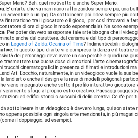
Super Mario? Beh, quel motivetto è anche Super Mario.
va
: E' un'arte che va man mano rafforzandosi sempre più, una bell
 un adventure o un rpg. Da sottolineare poi l'idea sempre più colt
a l'interazione tra il giocatore e il gioco, per così ritrovarsi a fa
l contatore di ore di gioco in modo esponenziale). Ne sono esemp
ica
: Per poter davvero assaporare tale arte bisogna che il videogi
minato anche dal carattere, dal carisma e dal tipo di personaggio
ico in
Legend of Zelda: Ocarina of Time
? Indimenticabili i dialog
ative
: In questo tipo di arte vi è compresa la danza e il teatro/
essività dei personaggi deve avere un suo perchè e quindi una gi
e trasmettere una buona dose di emozioni. L'arte cinematografic
uni trucchi cinematografici in presenza di filmati e introduzioni 
Land Art: L'occhio, naturalmente, in un videogioco vuole la sua b
, la land art o anche il design e la resa di modelli poligonali part
che viene impegnato anche sotto il profilo interattivo giocatore
r veramente sfogo al proprio estro creativo. Paesaggi suggestivi, 
truzioni ed edifici storici o succubi di deliri creativi. Ce n'è per tu
ti da sottolineare in un videogioco è davvero lunga, qui son state
o appena possibile ogni singola arte menzionata, in più magari 
 (come il doppiaggio, ad esempio).